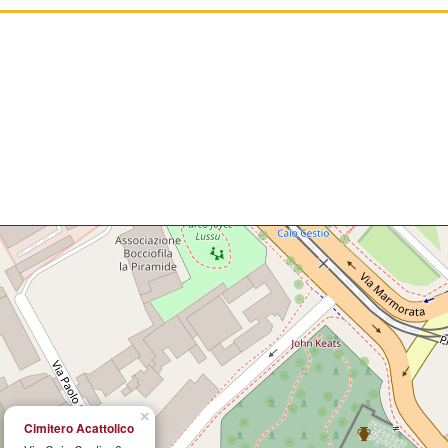
×
Cimitero Acattolico