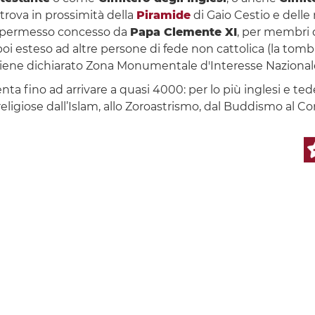
 trova in prossimità della
Piramide
di Gaio Cestio e del
i il permesso concesso da
Papa Clemente XI
, per membri de
i esteso ad altre persone di fede non cattolica (la tomba p
 viene dichiarato Zona Monumentale d'Interesse Nazional
a fino ad arrivare a quasi 4000: per lo più inglesi e ted
 religiose dall’Islam, allo Zoroastrismo, dal Buddismo al 