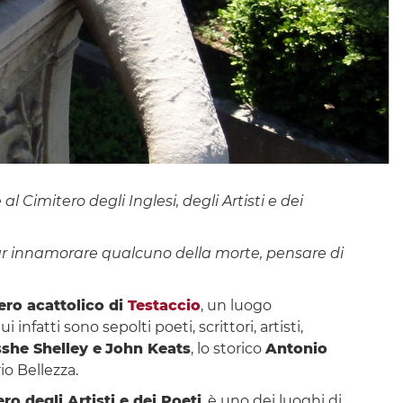
 Cimitero degli Inglesi, degli Artisti e dei
 far innamorare qualcuno della morte, pensare di
tero acattolico di
Testaccio
, un luogo
nfatti sono sepolti poeti, scrittori, artisti,
she Shelley e
John Keats
, lo storico
Antonio
io Bellezza.
ro degli Artisti e dei Poeti
, è uno dei luoghi di