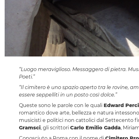
“Luogo meraviglioso. Messaggero di pietra. Musica
Poeti.”
“Il cimitero è uno spazio aperto tra le rovine,
essere seppelliti in un posto così dolce.”
Queste sono le parole con le quali
Edward Perci
romantico dove arte, bellezza e natura intessono un
musicisti e politici non cattolici dal Settecento f
Gramsci
, gli scrittori
Carlo Emilio Gadda
, Miria
Conosciuto a Roma con il nome di
Cimitero Pro