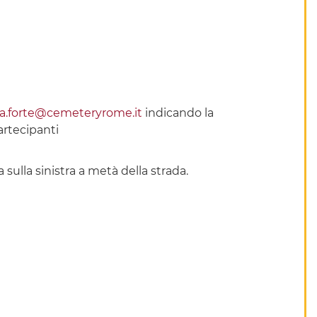
la.forte@cemeteryrome.it
indicando la
artecipanti
 sulla sinistra a metà della strada.