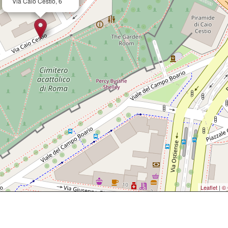
Via Caio Cestio, 6
Leaflet
|
© 