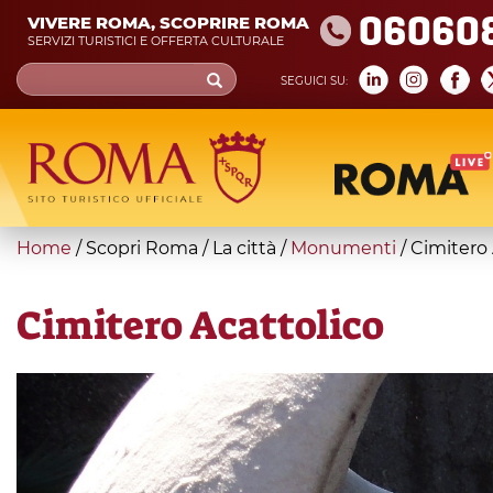
Skip
06060
VIVERE ROMA, SCOPRIRE ROMA
to
SERVIZI TURISTICI E OFFERTA CULTURALE
main
Search
SEGUICI SU:
content
form
Cerca
You
Home
/
Scopri Roma
/
La città
/
Monumenti
/
Cimitero 
are
here
Cimitero Acattolico