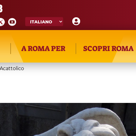
8
A ROMA PER
SCOPRI ROMA
Acattolico