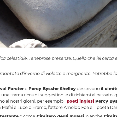
 celestiale. Tenebrose presenze. Quello che lei cerca è al
 ammantato d’inverno di violette e margherite. Potrebbe
val Forster
e
Percy Bysshe Shelley
descrivono
il cimi
a trama ricca di suggestioni e di richiami al passato: qui i
ino ai nostri giorni, per esempio i
poeti inglesi
Percy Bys
m Mafai e Luce d’Eramo, l’attore Arnoldo Foà e il poeta Dar
testante
o come
Cimitero degli Inglesi
, o anche
Cimite