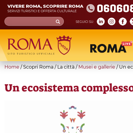
Skip
06060
VIVERE ROMA, SCOPRIRE ROMA
to
SERVIZI TURISTICI E OFFERTA CULTURALE
main
Search
SEGUICI SU:
content
form
Cerca
You
Home
/
Scopri Roma
/
La città
/
Musei e gallerie
/
Un ec
are
here
Un ecosistema complesso d