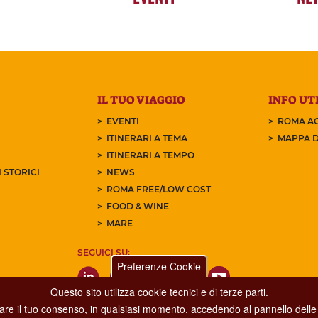
IL TUO VIAGGIO
INFO UTI
EVENTI
ROMA AC
ITINERARI A TEMA
MAPPA D
ITINERARI A TEMPO
 STORICI
NEWS
ROMA FREE/LOW COST
FOOD & WINE
MARE
SEGUICI SU:
Preferenze Cookie
Questo sito utilizza cookie tecnici e di terze parti.
care il tuo consenso, in qualsiasi momento, accedendo al pannello delle 