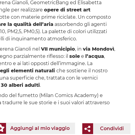
rena Gianoli, GeometricBang ed Elisabetta
ngle per realizzare
opere di street art
dotte con materie prime riciclate. Un composto
re la qualità dell’aria
assorbendo gli agenti
M10, PM2,5, PM0,5). La palette di colori utilizzati
lli di inquinamento atmosferico.
Serena Gianoli nel
VII municipio
, in
via Mondovì
,
egno parzialmente riflesso: il
sole
e
l’acqua
,
centro e ai lati opposti dell’immagine. La
egli elementi naturali
che sostiene il nostro
 una superficie che, trattata con le vernici
30 alberi adulti
.
ondo del fumetto (Milan Comics Academy) e
 tradurre le sue storie e i suoi valori attraverso
Aggiungi al mio viaggio
Condividi