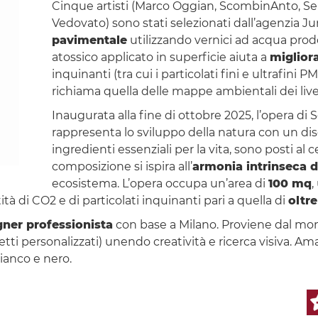
Cinque artisti (Marco Oggian, ScombinAnto, Se
Vedovato) sono stati selezionati dall’agenzia Ju
pavimentale
utilizzando vernici ad acqua pro
atossico applicato in superficie aiuta a
migliora
inquinanti (tra cui i particolati fini e ultrafini P
richiama quella delle mappe ambientali dei live
Inaugurata alla fine di ottobre 2025, l’opera di 
rappresenta lo sviluppo della natura con un dis
ingredienti essenziali per la vita, sono posti al 
composizione si ispira all’
armonia intrinseca d
ecosistema. L’opera occupa un’area di
100 mq
,
à di CO2 e di particolati inquinanti pari a quella di
oltre
igner professionista
con base a Milano. Proviene dal m
etti personalizzati) unendo creatività e ricerca visiva. Ama
 bianco e nero.