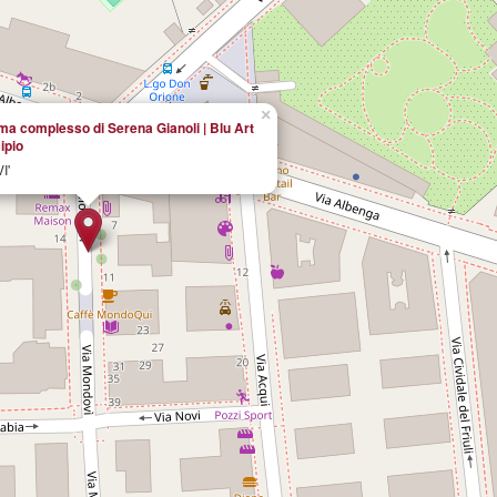
×
a complesso di Serena Gianoli | Blu Art
ipio
I'