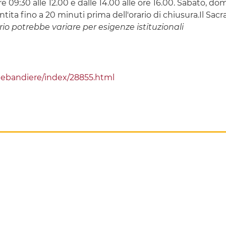
e 09:30 alle 12.0​0 e dalle 14.00 alle ore 16.00. Sabato, dome
entita fino a 20 minuti prima dell'orario di chiusura.Il Sac
rio potrebbe variare per esigenze istituzionali
llebandiere/index/28855.html