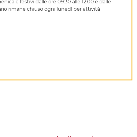
nica e festivi dalle ore 09:30 alle 12.0​0 e dalle
rario rimane chiuso ogni lunedì per attività