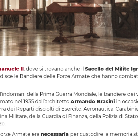
anuele II
, dove si trovano anche il
Sacello del Milite I
disce le Bandiere delle Forze Armate che hanno combattuto
ll’indomani della Prima Guerra Mondiale, le bandiere dei v
imato nel 1935 dall’architetto
Armando Brasini
in occas
rra dei Reparti disciolti di Esercito, Aeronautica, Carabini
Militare, della Guardia di Finanza, della Polizia di Stato 
zo.
 Forze Armate era
necessaria
per custodire la memoria sto