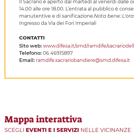
Il Sacrario è aperto dal martedì al venerdi dalle or
14.00 alle ore 18.00. ​L’entrata al pubblico è cons
manutentive e di sanificazione.
Nota bene: L'ora
Ingresso da Via dei Fori Imperiali
CONTATTI
Sito web:
www.difesa.it/smd/ramdife/sacrariode
Telefono:
06 46915897
Email:
ramdife.sacrariobandiere@smd.difesa.it
Mappa interattiva
SCEGLI
EVENTI E I SERVIZI
NELLE VICINANZE