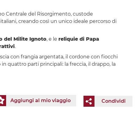
seo Centrale del Risorgimento, custode
i italiani, creando così un unico ideale percorso di
o del Milite Ignoto
, e le
reliquie di Papa
attivi
.
 fascia con frangia argentata, il cordone con fiocchi
n quattro parti principali: la freccia, il drappo, la
Aggiungi al mio viaggio
Condividi