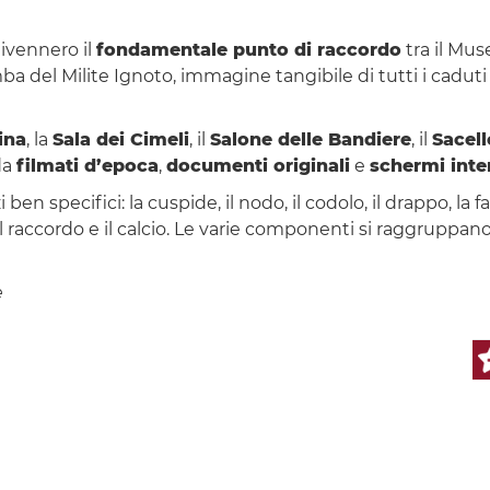
divennero il
fondamentale punto di raccordo
tra il Mu
tomba del Milite Ignoto, immagine tangibile di tutti i cadut
ina
, la
Sala dei Cimeli
, il
Salone delle Bandiere
, il
Sacell
 da
filmati d’epoca
,
documenti originali
e
schermi inter
 ben specifici: la cuspide, il nodo, il codolo, il drappo, la
 il raccordo e il calcio. Le varie componenti si raggruppano i
e