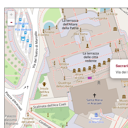
+
-
Sacrari
Via dei 