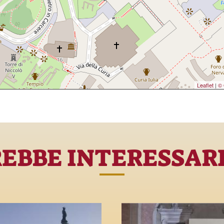
Leaflet
|
© 
REBBE INTERESSAR