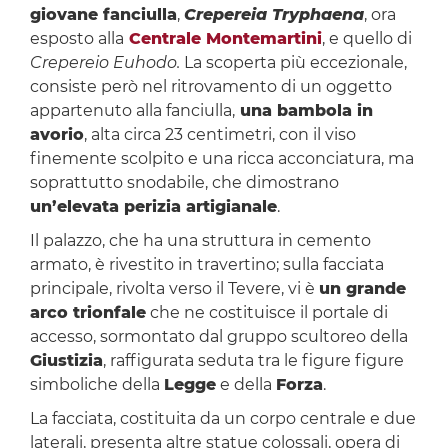
giovane fanciulla
,
Crepereia Tryphaena
, ora
esposto alla
Centrale Montemartini
, e quello di
Crepereio Euhodo.
La scoperta più eccezionale,
consiste però nel ritrovamento di un oggetto
appartenuto alla fanciulla,
una bambola in
avorio
, alta circa 23 centimetri, con il viso
finemente scolpito e una ricca acconciatura, ma
soprattutto snodabile, che dimostrano
un’elevata perizia artigianale
.
Il palazzo, che ha una struttura in cemento
armato, è rivestito in travertino; sulla facciata
principale, rivolta verso il Tevere, vi è
un grande
arco trionfale
che ne costituisce il portale di
accesso, sormontato dal gruppo scultoreo della
Giustizia
, raffigurata seduta tra le figure figure
simboliche della
Legge
e della
Forza
.
La facciata, costituita da un corpo centrale e due
laterali, presenta altre statue colossali, opera di