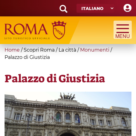
Skip
to
main
Search
content
form
Cerca
You
Home
/
Scopri Roma
/
La città
/
Monumenti
/
are
Palazzo di Giustizia
here
Palazzo di Giustizia