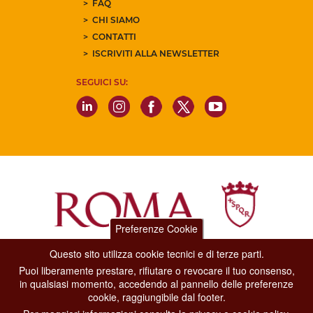
FAQ
CHI SIAMO
CONTATTI
ISCRIVITI ALLA NEWSLETTER
SEGUICI SU:
Preferenze Cookie
Questo sito utilizza cookie tecnici e di terze parti.
Dipartimento Grandi Eventi, Sport, Turismo e Moda.
Puoi liberamente prestare, rifiutare o revocare il tuo consenso,
Via di San Basilio, 51
in qualsiasi momento, accedendo al pannello delle preferenze
00187 Roma
cookie, raggiungibile dal footer.