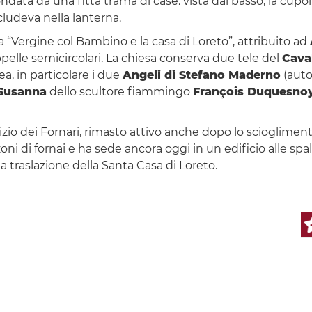
condata da una fitta trama di case: vista dal basso, la cu
ludeva nella lanterna.
a “Vergine col Bambino e la casa di Loreto”, attribuito ad
pelle semicircolari. La chiesa conserva due tele del
Cava
ea, in particolare i due
Angeli di Stefano Maderno
(auto
Susanna
dello scultore fiammingo
François Duquesno
izio dei Fornari, rimasto attivo anche dopo lo scioglimen
rzoni di fornai e ha sede ancora oggi in un edificio alle spall
a traslazione della Santa Casa di Loreto.