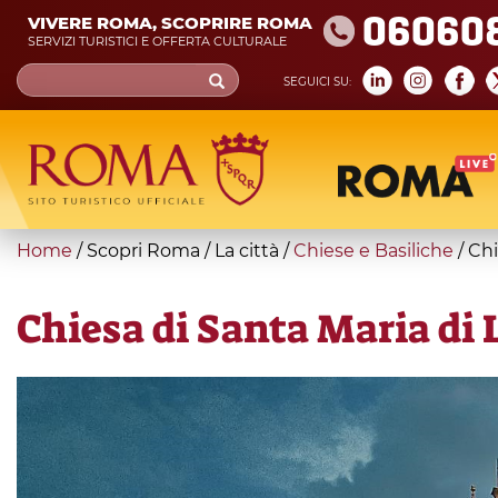
Skip
06060
VIVERE ROMA, SCOPRIRE ROMA
to
SERVIZI TURISTICI E OFFERTA CULTURALE
main
Search
SEGUICI SU:
content
form
Cerca
You
Home
/
Scopri Roma
/
La città
/
Chiese e Basiliche
/
Chi
are
here
Chiesa di Santa Maria di 