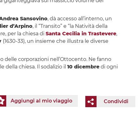
pola giganteggiava sul massiccio volume del
Andrea Sansovino
, dà accesso all’interno, un
lier d’Arpino
, il “Transito” e “la Natività della
re, per la chiesa di
Santa Cecilia in Trastevere
,
y
(1630-33), un insieme che illustra le diverse
to delle corporazioni nell’Ottocento. Ne fanno
e della chiesa. Il sodalizio il
10 dicembre
di ogni
Aggiungi al mio viaggio
Condividi