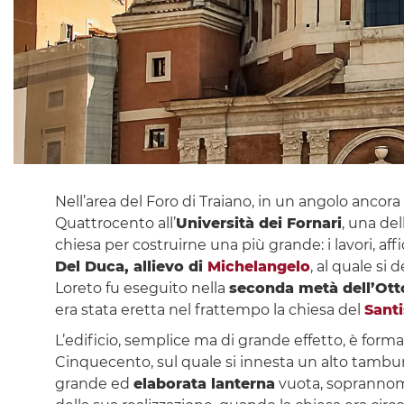
Nell’area del Foro di Traiano, in un angolo ancora
Quattrocento all’
Università dei Fornari
, una de
chiesa per costruirne una più grande: i lavori, aff
Del Duca, allievo di
Michelangelo
, al quale si 
Loreto fu eseguito nella
seconda metà dell’Ot
era stata eretta nel frattempo la chiesa del
Sant
L’edificio, semplice ma di grande effetto, è form
Cinquecento, sul quale si innesta un alto tambur
grande ed
elaborata lanterna
vuota, soprannomi