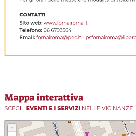
CONTATTI
Sito web:
www.fornairoma.it
Telefono:
06 6793564
Email:
fornairoma@pec.it - psfornairoma@libero.
Mappa interattiva
SCEGLI
EVENTI E I SERVIZI
NELLE VICINANZE
+
-