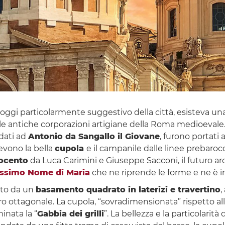
 oggi particolarmente suggestivo della città, esisteva una
lle antiche corporazioni artigiane della Roma medioevale. 
idati ad
Antonio da Sangallo il Giovane
, furono portati
devono la bella
cupola
e il campanile dalle linee prebaro
tocento
da Luca Carimini e Giuseppe Sacconi, il futuro ar
issimo Nome di Maria
che ne riprende le forme e ne è i
ato da un
basamento quadrato in laterizi e travertino
,
o ottagonale. La cupola, “sovradimensionata” rispetto all
nata la “
Gabbia dei grilli
”. La bellezza e la particolarit