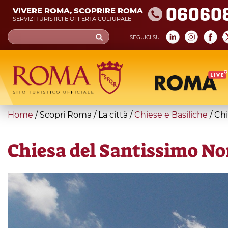
Skip
06060
VIVERE ROMA, SCOPRIRE ROMA
to
SERVIZI TURISTICI E OFFERTA CULTURALE
main
Search
SEGUICI SU:
content
form
Cerca
You
Home
/
Scopri Roma
/
La città
/
Chiese e Basiliche
/
Chi
are
here
Chiesa del Santissimo No