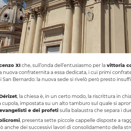
cenzo XI
che, sull’onda dell’entusiasmo per la
vittoria 
La nuova confraternita a essa dedicata, i cui primi confrat
 di San Bernardo: la nuova sede si rivelò però presto insuff
Dérizet
, la chiesa è, in un certo modo, la riscrittura in c
a a cupola, impostata su un alto tamburo sul quale si apron
evangelisti e dei profeti
sulla balaustra che separa i due
olicromi
, presenta sette piccole cappelle disposte a rag
anche dei successivi lavori di consolidamento della stru