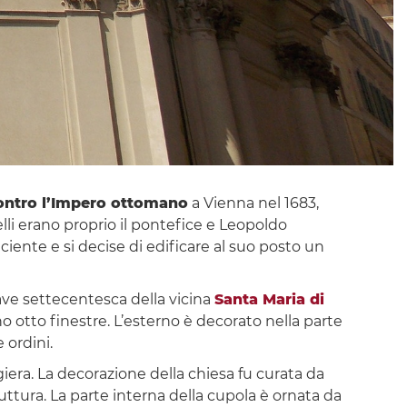
contro l’Impero ottomano
a Vienna nel 1683,
elli erano proprio il pontefice e Leopoldo
iciente e si decise di edificare al suo posto un
hiave settecentesca della vicina
Santa Maria di
o otto finestre. L’esterno è decorato nella parte
 ordini.
giera. La decorazione della chiesa fu curata da
ttura. La parte interna della cupola è ornata da