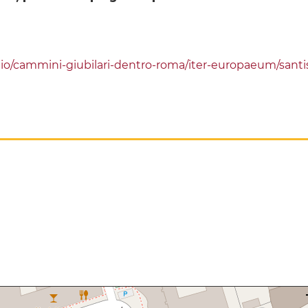
io/cammini-giubilari-dentro-roma/iter-europaeum/santi