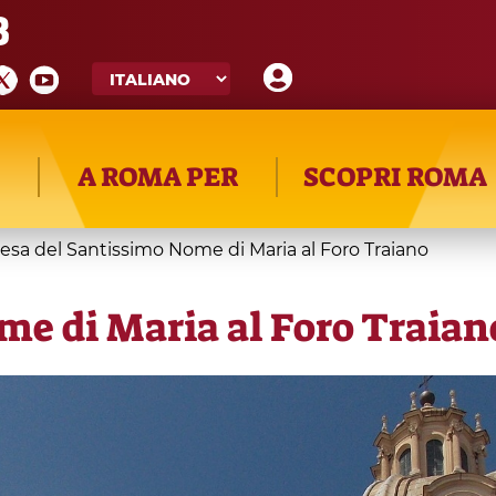
8
A ROMA PER
SCOPRI ROMA
esa del Santissimo Nome di Maria al Foro Traiano
me di Maria al Foro Traian