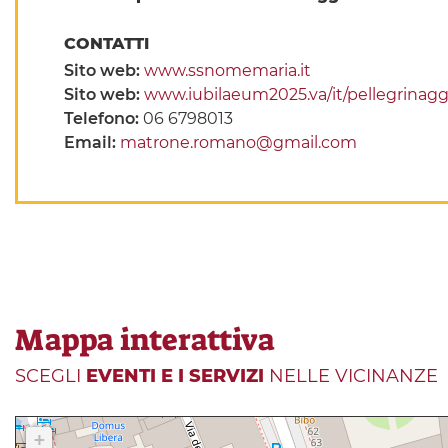
CONTATTI
Sito web:
www.ssnomemaria.it
Sito web:
www.iubilaeum2025.va/it/pellegrinagg
Telefono:
06 6798013
Email:
matrone.romano@gmail.com
Mappa interattiva
SCEGLI
EVENTI E I SERVIZI
NELLE VICINANZE
+