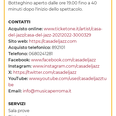
Botteghino aperto dalle ore 19.00 fino a 40
minuti dopo l'inizio dello spettacolo.
CONTATTI
Acquisto online:
www.ticketone.it/artist/casa-
del-jazz/casa-del-jazz-20212022-3000329
Sito web:
https://casadeljazz.com
Acquisto telefonico:
892101
Telefono:
0680241281
Facebook:
www.facebook.com/casadeljazz
Instagram:
www.instagram.com/casadeljazz
X:
https://twitter.com/casadeljazz
YouTube:
www.youtube.com/user/casadeljazztu
be
Email:
info@musicaperroma.it
SERVIZI
Sala prove