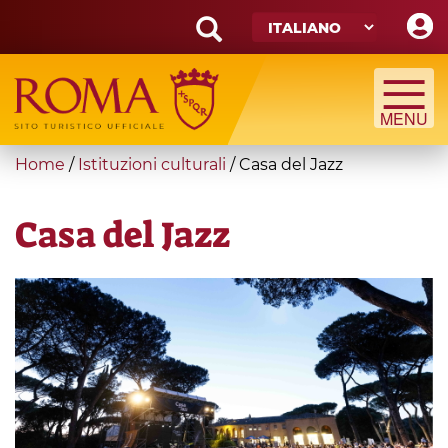
Skip
to
main
Search
content
form
Cerca
You
Home
/
Istituzioni culturali
/
Casa del Jazz
are
here
Casa del Jazz