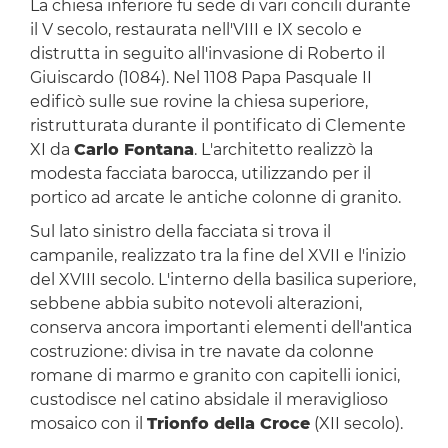
La chiesa inferiore fu sede di vari concili durante
il V secolo, restaurata nell'VIII e IX secolo e
distrutta in seguito all'invasione di Roberto il
Giuiscardo (1084). Nel 1108 Papa Pasquale II
edificò sulle sue rovine la chiesa superiore,
ristrutturata durante il pontificato di Clemente
XI da
Carlo Fontana
. L'architetto realizzò la
modesta facciata barocca, utilizzando per il
portico ad arcate le antiche colonne di granito.
Sul lato sinistro della facciata si trova il
campanile, realizzato tra la fine del XVII e l'inizio
del XVIII secolo. L'interno della basilica superiore,
sebbene abbia subito notevoli alterazioni,
conserva ancora importanti elementi dell'antica
costruzione: divisa in tre navate da colonne
romane di marmo e granito con capitelli ionici,
custodisce nel catino absidale il meraviglioso
mosaico con il
Trionfo della Croce
(XII secolo).