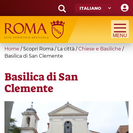
Skip
to
main
Search
content
form
Cerca
You
Home
/
Scopri Roma
/
La città
/
Chiese e Basiliche
/
are
Basilica di San Clemente
here
Basilica di San
Clemente