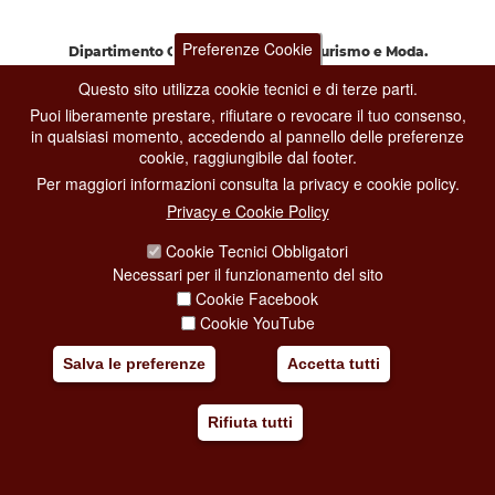
Preferenze Cookie
Dipartimento Grandi Eventi, Sport, Turismo e Moda.
Via di San Basilio, 51
Questo sito utilizza cookie tecnici e di terze parti.
00187 Roma
Puoi liberamente prestare, rifiutare o revocare il tuo consenso,
in qualsiasi momento, accedendo al pannello delle preferenze
cookie, raggiungibile dal footer.
CONTACT CENTER TEL. 06 06 08
CONTATTA LA REDAZIONE
Per maggiori informazioni consulta la privacy e cookie policy.
Privacy e Cookie Policy
Cookie Tecnici Obbligatori
PRIVACY
Necessari per il funzionamento del sito
Cookie Facebook
SOCIAL MEDIA POLICY
Cookie YouTube
CREDITS
Salva le preferenze
Accetta tutti
COPYRIGHT
ESCLUSIONE DI RESPONSABILITÀ
Rifiuta tutti