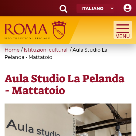
Skip
to
main
Search
content
form
Cerca
You
Home
/
Istituzioni culturali
/
Aula Studio La
are
Pelanda - Mattatoio
here
Aula Studio La Pelanda
- Mattatoio