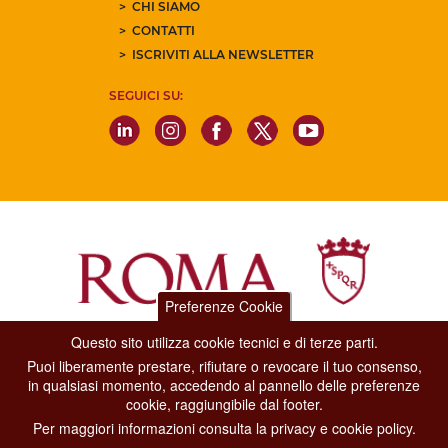
CHI SIAMO
CONTATTI
ISCRIVITI ALLA NEWSLETTER
SEGUICI SU:
Preferenze Cookie
Questo sito utilizza cookie tecnici e di terze parti.
Dipartimento Grandi Eventi, Sport, Turismo e Moda.
Puoi liberamente prestare, rifiutare o revocare il tuo consenso,
Via di San Basilio, 51
in qualsiasi momento, accedendo al pannello delle preferenze
00187 Roma
cookie, raggiungibile dal footer.
Per maggiori informazioni consulta la privacy e cookie policy.
CONTACT CENTER TEL. 06 06 08