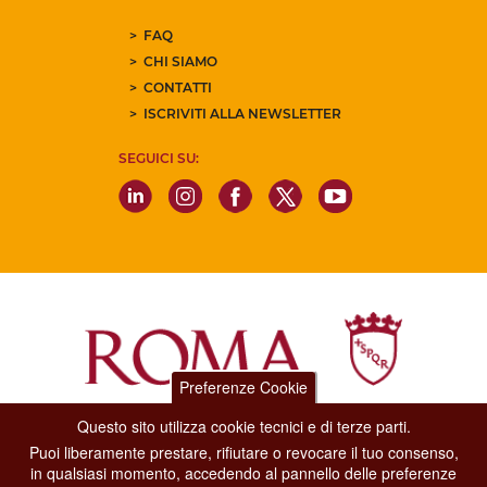
FAQ
CHI SIAMO
CONTATTI
ISCRIVITI ALLA NEWSLETTER
SEGUICI SU:
Preferenze Cookie
Questo sito utilizza cookie tecnici e di terze parti.
Dipartimento Grandi Eventi, Sport, Turismo e Moda.
Puoi liberamente prestare, rifiutare o revocare il tuo consenso,
Via di San Basilio, 51
in qualsiasi momento, accedendo al pannello delle preferenze
00187 Roma