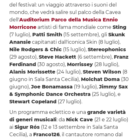
del festival: un viaggio attraverso i suoni del
mondo, che vedrà salire sul palco della Cavea
dell'
Auditorium Parco della Musica Ennio
Morricone
artisti di fama mondiale come
Sting
(7 luglio),
Patti Smith
(15 settembre), gli
Skunk
Anansie
capitanati dall'iconica Skin (8 luglio),
Nile Rodgers & Chic
(15 luglio),
Stereophonics
(29 agosto),
Steve Hackett
(6 settembre),
Franz
Ferdinand
(30 agosto),
Morrissey
(28 luglio),
Alanis Morissette
(24 luglio),
Steven Wilson
(8
giugno in Sala Santa Cecilia),
Molchat Doma
(30
giugno),
Joe Bonamassa
(19 luglio),
Jimmy Sax
& Symphonic Dance Orchestra
(25 luglio), e
Stewart Copeland
(27 luglio).
Un programma eclettico e una
grande varietà
di generi musicali
: da
Nick Cave
(21 e 22 luglio)
ai
Sigur Rós
(12 e 13 settembre in Sala Santa
Cecilia), a
Franco126
, il cantautore romano dal