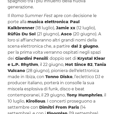
spagnolo tra i più influenti della nuova
generazione.
Il
Roma Summer Fest
apre con decisione le
porte alla
musica elettronica
:
Paul
Kalkbrenner
(18 luglio),
Jamie xx
(12 luglio),
Rüfüs Du Sol
(21 giugno),
Asco
(20 giugno). A
loro si affiancheranno altri grandi nomi della
scena elettronica che, a partire
dal 2 giugno
,
per la prima volta verranno ospitati negli spazi
dei
Giardini Pensili
: doppio set di
Krystal Klear
e L.P. Rhythm
, il 22 giugno,
Hot Since 82
,
Tania
Vulcano
(28 giugno), pioniera dell'elettronica
made in Ibiza, con
Tonno Disko
, l’eclettico DJ e
producer italiano, porterà in consolle la sua
miscela esplosiva di funk, disco e beat
contemporanei, il 29 giugno,
Tony Humphries
, il
10 luglio,
Kirollous
. I concerti proseguono a
settembre con
Dimitri From Paris
(14
settembre), e con i
Floorplan
(19 settembre).