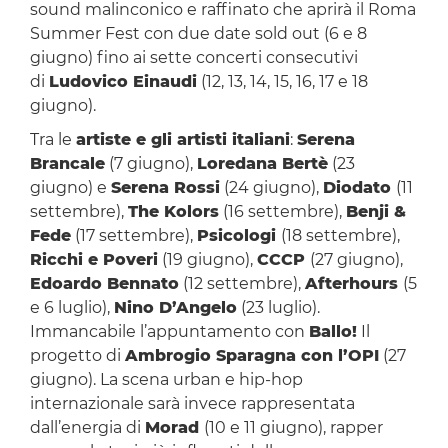
sound malinconico e raffinato che aprirà il Roma
Summer Fest con due date sold out (6 e 8
giugno) fino ai sette concerti consecutivi
di
Ludovico Einaudi
(12, 13, 14, 15, 16, 17 e 18
giugno).
Tra le
artiste e gli artisti italiani
:
Serena
Brancale
(7 giugno),
Loredana Bertè
(23
giugno) e
Serena Rossi
(24 giugno),
Diodato
(11
settembre),
The Kolors
(16 settembre),
Benji &
Fede
(17 settembre),
Psicologi
(18 settembre),
Ricchi e Poveri
(19 giugno),
CCCP
(27 giugno),
Edoardo Bennato
(12 settembre),
Afterhours
(5
e 6 luglio),
Nino D’Angelo
(23 luglio).
Immancabile l’appuntamento con
Ballo!
Il
progetto di
Ambrogio Sparagna con l’OPI
(27
giugno). La scena urban e hip-hop
internazionale sarà invece rappresentata
dall’energia di
Morad
(10 e 11 giugno), rapper