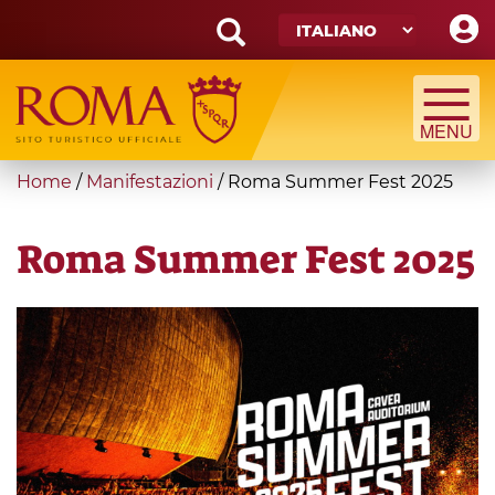
Skip
to
main
Search
content
form
Cerca
You
Home
/
Manifestazioni
/
Roma Summer Fest 2025
are
here
Roma Summer Fest 2025