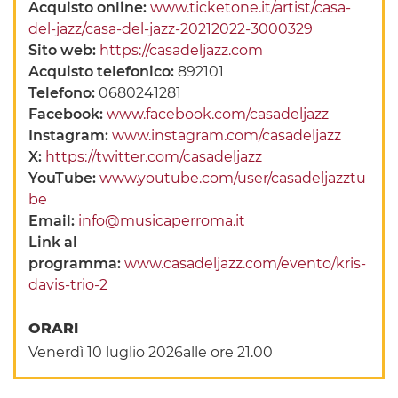
Acquisto online:
www.ticketone.it/artist/casa-
del-jazz/casa-del-jazz-20212022-3000329
Sito web:
https://casadeljazz.com
Acquisto telefonico:
892101
Telefono:
0680241281
Facebook:
www.facebook.com/casadeljazz
Instagram:
www.instagram.com/casadeljazz
X:
https://twitter.com/casadeljazz
YouTube:
www.youtube.com/user/casadeljazztu
be
Email:
info@musicaperroma.it
Link al
programma:
www.casadeljazz.com/evento/kris-
davis-trio-2
ORARI
Venerdì 10 luglio 2026alle ore 21.00