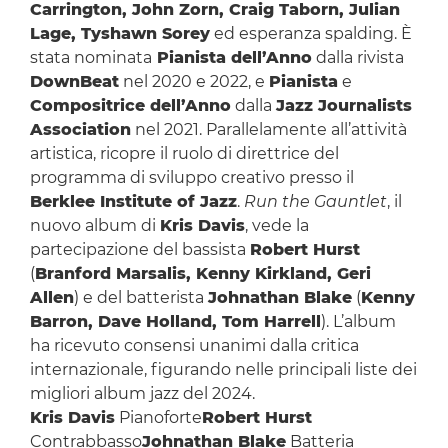
Carrington, John Zorn, Craig Taborn, Julian
Lage, Tyshawn Sorey
ed esperanza spalding. È
stata nominata
Pianista dell’Anno
dalla rivista
DownBeat
nel 2020 e 2022, e
Pianista
e
Compositrice dell’Anno
dalla
Jazz Journalists
Association
nel 2021. Parallelamente all’attività
artistica, ricopre il ruolo di direttrice del
programma di sviluppo creativo presso il
Berklee Institute of Jazz
.
Run the Gauntlet
, il
nuovo album di
Kris Davis
, vede la
partecipazione del bassista
Robert Hurst
(
Branford Marsalis, Kenny Kirkland, Geri
Allen
) e del batterista
Johnathan Blake
(
Kenny
Barron, Dave Holland, Tom Harrell
). L’album
ha ricevuto consensi unanimi dalla critica
internazionale, figurando nelle principali liste dei
migliori album jazz del 2024.
Kris Davis
Pianoforte
Robert Hurst
Contrabbasso
Johnathan Blake
Batteria