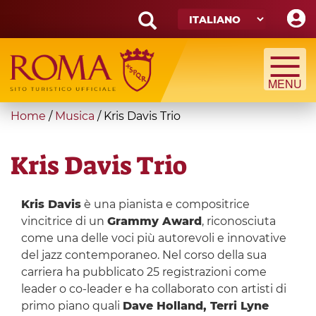
Skip
to
main
Search
content
form
Cerca
You
Home
/
Musica
/
Kris Davis Trio
are
here
Kris Davis Trio
Kris Davis
è una pianista e compositrice
vincitrice di un
Grammy Award
, riconosciuta
come una delle voci più autorevoli e innovative
del jazz contemporaneo. Nel corso della sua
carriera ha pubblicato 25 registrazioni come
leader o co-leader e ha collaborato con artisti di
primo piano quali
Dave Holland, Terri Lyne