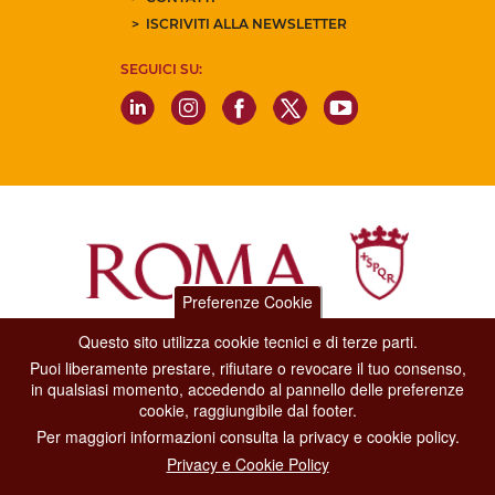
ISCRIVITI ALLA NEWSLETTER
SEGUICI SU:
Preferenze Cookie
Questo sito utilizza cookie tecnici e di terze parti.
Dipartimento Grandi Eventi, Sport, Turismo e Moda.
Puoi liberamente prestare, rifiutare o revocare il tuo consenso,
Via di San Basilio, 51
in qualsiasi momento, accedendo al pannello delle preferenze
00187 Roma
cookie, raggiungibile dal footer.
Per maggiori informazioni consulta la privacy e cookie policy.
CONTACT CENTER TEL. 06 06 08
Privacy e Cookie Policy
CONTATTA LA REDAZIONE