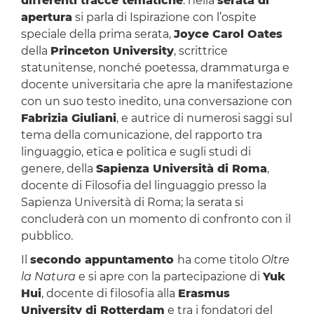
differenti tracce tematiche
: nella
serata di
apertura
si parla di Ispirazione con l’ospite
speciale della prima serata,
Joyce Carol Oates
della
Princeton University
, scrittrice
statunitense, nonché poetessa, drammaturga e
docente universitaria che apre la manifestazione
con un suo testo inedito, una conversazione con
Fabrizia Giuliani
, e autrice di numerosi saggi sul
tema della comunicazione, del rapporto tra
linguaggio, etica e politica e sugli studi di
genere, della
Sapienza Università di Roma
,
docente di Filosofia del linguaggio presso la
Sapienza Università di Roma; la serata si
concluderà con un momento di confronto con il
pubblico.
Il
secondo appuntamento
ha come titolo
Oltre
la Natura
e si apre con la partecipazione di
Yuk
Hui
, docente di filosofia alla
Erasmus
University di Rotterdam
e tra i fondatori del