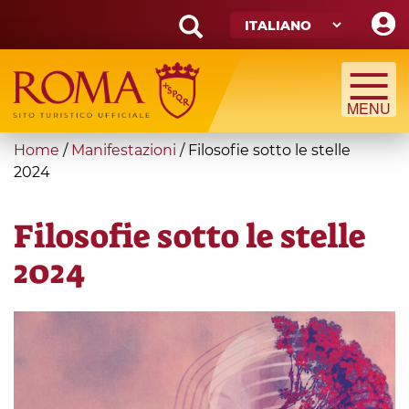
Skip
to
main
Search
content
form
Cerca
You
Home
/
Manifestazioni
/
Filosofie sotto le stelle
are
2024
here
Filosofie sotto le stelle
2024