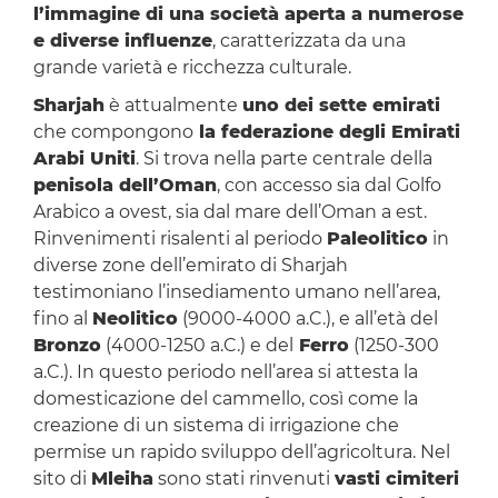
l’immagine di una società aperta a numerose
e diverse influenze
, caratterizzata da una
grande varietà e ricchezza culturale.
Sharjah
è attualmente
uno dei sette emirati
che compongono
la federazione degli Emirati
Arabi Uniti
. Si trova nella parte centrale della
penisola dell’Oman
, con accesso sia dal Golfo
Arabico a ovest, sia dal mare dell’Oman a est.
Rinvenimenti risalenti al periodo
Paleolitico
in
diverse zone dell’emirato di Sharjah
testimoniano l’insediamento umano nell’area,
fino al
Neolitico
(9000-4000 a.C.), e all’età del
Bronzo
(4000-1250 a.C.) e del
Ferro
(1250-300
a.C.). In questo periodo nell’area si attesta la
domesticazione del cammello, così come la
creazione di un sistema di irrigazione che
permise un rapido sviluppo dell’agricoltura. Nel
sito di
Mleiha
sono stati rinvenuti
vasti cimiteri