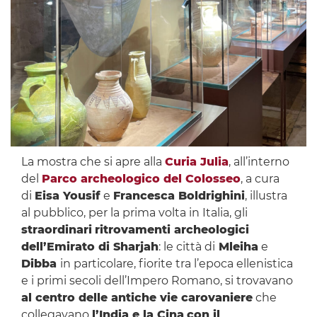
La mostra che si apre alla
Curia Julia
, all’interno
del
Parco archeologico del Colosseo
, a cura
di
Eisa Yousif
e
Francesca Boldrighini
, illustra
al pubblico, per la prima volta in Italia, gli
straordinari
ritrovamenti archeologici
dell’Emirato di Sharjah
: le città di
Mleiha
e
Dibba
in particolare, fiorite tra l’epoca ellenistica
e i primi secoli dell’Impero Romano, si trovavano
al centro delle antiche vie carovaniere
che
collegavano
l’India e la Cina
con il