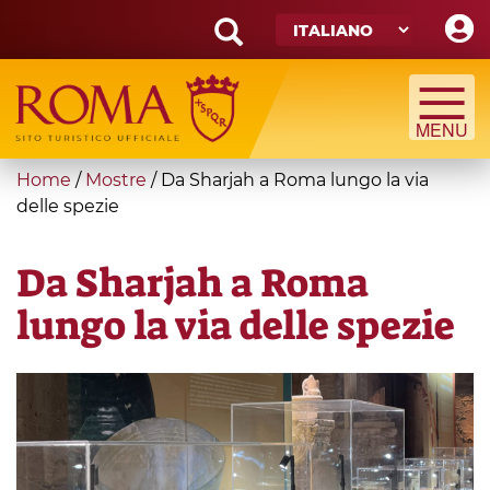
Skip
to
main
Search
content
form
Cerca
You
Home
/
Mostre
/
Da Sharjah a Roma lungo la via
are
delle spezie
here
Da Sharjah a Roma
lungo la via delle spezie