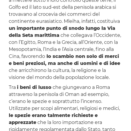
a mettere sotto il loro controllo queste terre, il
Golfo ed il lato sud-est della penisola arabica si
trovavano al crocevia dei commerci del
continente eurasiatico. Mleiha, infatti, costituiva
un importante punto di snodo lungo la Via
della Seta marittima
che collegava l’Occidente,
con l’Egitto, Roma e la Grecia, all’Oriente, con la
Mesopotamia, l’India e l’Asia centrale, fino alla
Cina, favorendo
lo scambio non solo di merci
e beni preziosi, ma anche di uomini e di idee
che arricchirono la cultura, la religione e la
visione del mondo della popolazione locale.
Tra
i beni di lusso
che giungevano a Roma
attraverso la penisola di Oman ad esempio,
c’erano le spezie e soprattutto l’incenso.
Utilizzate per scopi alimentari, religiosi e medici,
le spezie erano talmente richieste e
apprezzate
che la loro importazione era
rigidamente regolamentata dallo Stato, tanto