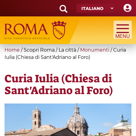
Skip
to
main
Search
content
form
Cerca
You
Home
/
Scopri Roma
/
La città
/
Monumenti
/
Curia
are
Iulia (Chiesa di Sant'Adriano al Foro)
here
Curia Iulia (Chiesa di
Sant'Adriano al Foro)