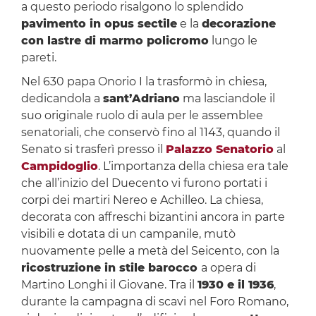
a questo periodo risalgono lo splendido
pavimento in opus sectile
e la
decorazione
con lastre di marmo policromo
lungo le
pareti.
Nel 630 papa Onorio I la trasformò in chiesa,
dedicandola a
sant’Adriano
ma lasciandole il
suo originale ruolo di aula per le assemblee
senatoriali, che conservò fino al 1143, quando il
Senato si trasferì presso il
Palazzo Senatorio
al
Campidoglio
. L’importanza della chiesa era tale
che all’inizio del Duecento vi furono portati i
corpi dei martiri Nereo e Achilleo. La chiesa,
decorata con affreschi bizantini ancora in parte
visibili e dotata di un campanile, mutò
nuovamente pelle a metà del Seicento, con la
ricostruzione in stile barocco
a opera di
Martino Longhi il Giovane. Tra il
1930 e il 1936
,
durante la campagna di scavi nel Foro Romano,