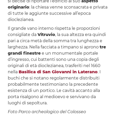
si decise di riportare l’edificio al suo
aspetto
originario
: la chiesa venne sconsacrata e privata
di tutte le aggiunte successive all’epoca
dioclezianea.
Il grande vano interno rispetta le proporzioni
consigliate da
Vitruvio
, la sua altezza era quindi
pari a circa metà della somma tra lunghezza e
larghezza. Nella facciata a timpano si aprono
tre
grandi finestre
e un monumentale portale
d’ingresso, cui battenti sono una copia degli
originali di età dioclezianea, trasferiti nel 1660
nella
Basilica di San Giovanni in Laterano
. I
buchi che si notano regolarmente distribuiti
probabilmente testimoniano la precedente
esistenza di un portico. Le cavità accanto alla
porta risalgono al medioevo e servivano da
luoghi di sepoltura.
Foto Parco archeologico del Colosseo