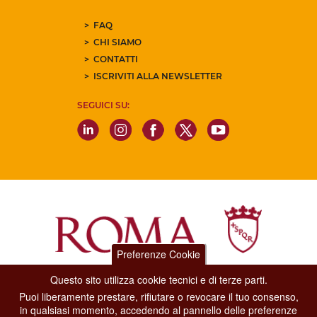
FAQ
CHI SIAMO
CONTATTI
ISCRIVITI ALLA NEWSLETTER
SEGUICI SU:
Preferenze Cookie
Questo sito utilizza cookie tecnici e di terze parti.
Dipartimento Grandi Eventi, Sport, Turismo e Moda.
Puoi liberamente prestare, rifiutare o revocare il tuo consenso,
Via di San Basilio, 51
in qualsiasi momento, accedendo al pannello delle preferenze
00187 Roma