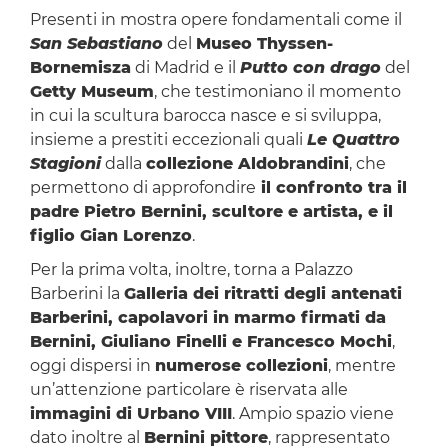
Presenti in mostra opere fondamentali come il
San Sebastiano
del
Museo Thyssen-
Bornemisza
di Madrid e il
Putto con drago
del
Getty Museum
, che testimoniano il momento
in cui la scultura barocca nasce e si sviluppa,
insieme a prestiti eccezionali quali
Le Quattro
Stagioni
dalla
collezione Aldobrandini
, che
permettono di approfondire
il confronto tra il
padre Pietro Bernini, scultore e artista, e il
figlio Gian Lorenzo
.
Per la prima volta, inoltre, torna a Palazzo
Barberini la
Galleria dei ritratti degli antenati
Barberini, capolavori in marmo firmati da
Bernini, Giuliano Finelli e Francesco Mochi
,
oggi dispersi in
numerose collezioni
, mentre
un’attenzione particolare è riservata alle
immagini di Urbano VIII
. Ampio spazio viene
dato inoltre al
Bernini pittore
, rappresentato