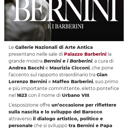
Le
Gallerie Nazionali di Arte Antica
presentano nelle sale di
Palazzo Barberini
la
grande mostra
Bernini e i Barberini
, a cura di
Andrea Bacchi
e
Maurizia Cicconi
, che pone
l’accento sul rapporto straordinario tra
Gian
Lorenzo Bernini
e
Maffeo Barberini
, suo primo
e più importante committente, eletto pontefice
nel
1623
con il nome di
Urbano VIII
.
L’esposizione offre
un’occasione per riflettere
sulla nascita e lo sviluppo del Barocco
attraverso
il dialogo artistico, politico e
personale
che si sviluppò
tra Bernini e Papa