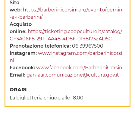
Sito
web:
https://barberinicorsini.org/evento/bernini
-e-i-barberini/
Acquisto
online:
https://ticketing.coopculture.it/catalog/
CF3A06F8-2911-AA48-4D8F-01981732AD5C
Prenotazione telefonica:
06 39967500
Instagram:
www.instagram.com/barberinicorsi
ni
Facebook:
www.facebook.com/BarberiniCorsini
Email:
gan-aar.comunicazione@cultura.gov.it
ORARI
La biglietteria chiude alle 18:00