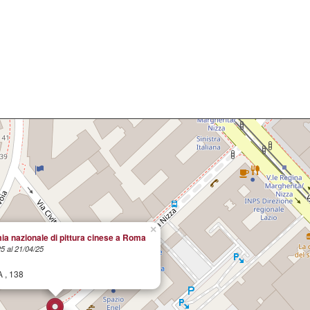
×
a nazionale di pittura cinese a Roma
25 al 21/04/25
 , 138