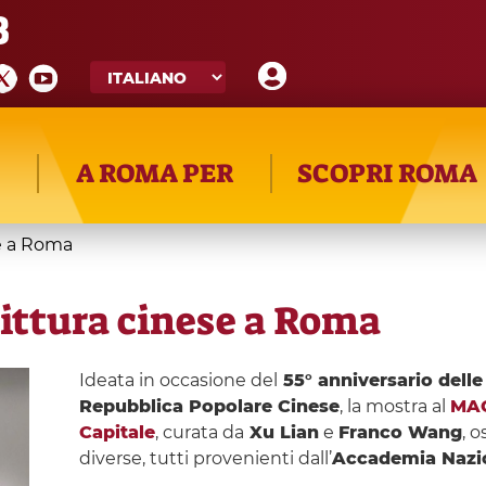
8
A ROMA PER
SCOPRI ROMA
se a Roma
ittura cinese a Roma
Ideata in occasione del
55° anniversario delle 
Repubblica Popolare Cinese
, la mostra al
MAC
Capitale
, curata da
Xu Lian
e
Franco Wang
, o
diverse, tutti provenienti dall’
Accademia Nazion