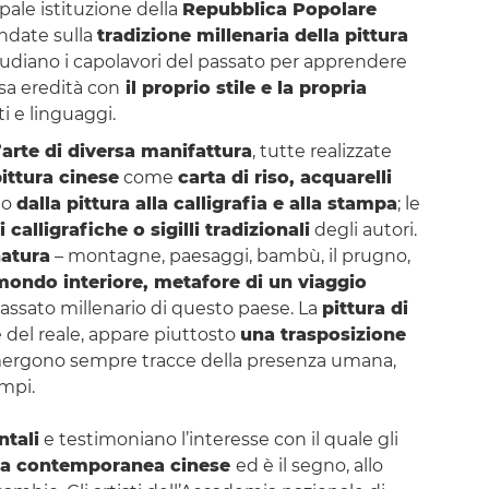
cipale istituzione della
Repubblica Popolare
ondate sulla
tradizione millenaria della pittura
 studiano i capolavori del passato per apprendere
sa eredità con
il proprio stile e la propria
 e linguaggi.
’arte di diversa manifattura
, tutte realizzate
pittura cinese
come
carta di riso, acquarelli
no
dalla pittura alla calligrafia e alla stampa
; le
i calligrafiche o sigilli tradizionali
degli autori.
atura
– montagne, paesaggi, bambù, il prugno,
 mondo interiore, metafore di un viaggio
passato millenario di questo paese. La
pittura di
 del reale, appare piuttosto
una trasposizione
i, emergono sempre tracce della presenza umana,
ampi.
ntali
e testimoniano l’interesse con il quale gli
ura contemporanea cinese
ed è il segno, allo