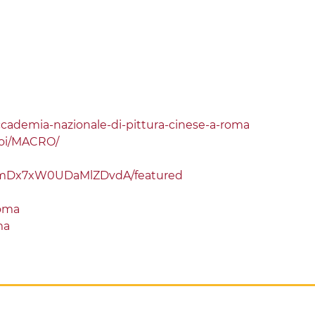
cademia-nazionale-di-pittura-cinese-a-roma
/poi/MACRO/
xmDx7xW0UDaMlZDvdA/featured
oma
ma