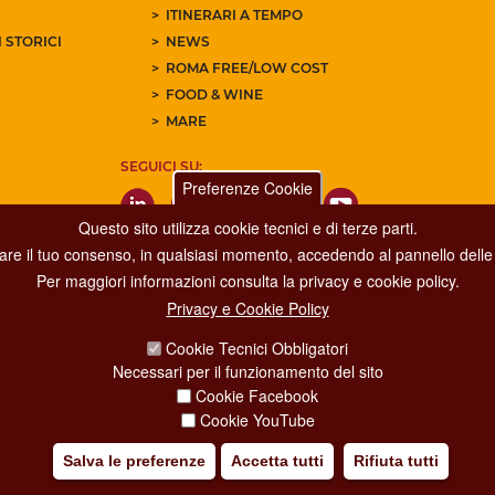
ITINERARI A TEMPO
 STORICI
NEWS
ROMA FREE/LOW COST
FOOD & WINE
MARE
SEGUICI SU:
Preferenze Cookie
Questo sito utilizza cookie tecnici e di terze parti.
care il tuo consenso, in qualsiasi momento, accedendo al pannello delle 
Per maggiori informazioni consulta la privacy e cookie policy.
Privacy e Cookie Policy
Dipartimento Grandi Eventi, Sport, Turismo e Moda.
Cookie Tecnici Obbligatori
Via di San Basilio, 51
Necessari per il funzionamento del sito
00187 Roma
Cookie Facebook
Cookie YouTube
Salva le preferenze
Accetta tutti
Rifiuta tutti
IA POLICY
CREDITS
COPYRIGHT