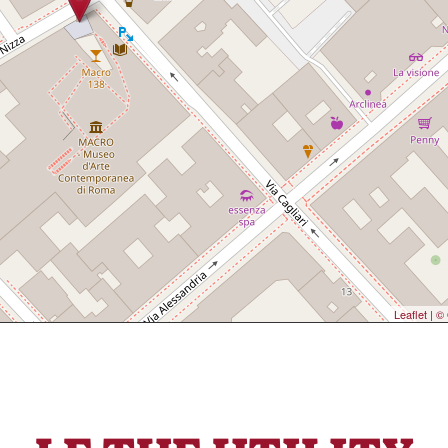
Leaflet
|
© 