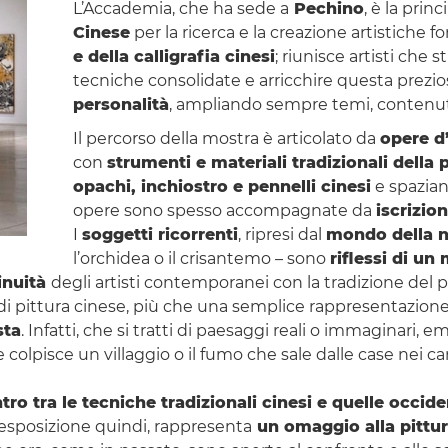
L’Accademia, che ha sede a
Pechino
, è la prin
Cinese
per la ricerca e la creazione artistiche f
e della calligrafia cinesi
; riunisce artisti che
tecniche consolidate e arricchire questa prezio
personalità
, ampliando sempre temi, contenuti
Il percorso della mostra è articolato da
opere d
con
strumenti e materiali tradizionali della 
opachi, inchiostro e pennelli cinesi
e spazia
opere sono spesso accompagnate da
iscrizion
I
soggetti ricorrenti
, ripresi dal
mondo della n
l’orchidea o il crisantemo – sono
riflessi di un
inuità
degli artisti contemporanei con la tradizione del 
 di pittura cinese, più che una semplice rappresentazione
sta
. Infatti, che si tratti di paesaggi reali o immaginar
olpisce un villaggio o il fumo che sale dalle case nei c
tro tra le tecniche tradizionali cinesi e quelle occide
L’esposizione quindi, rappresenta
un omaggio alla pitt