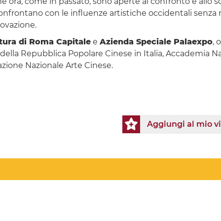
e ora, come in passato, sono aperte al confronto e allo sc
 confrontano con le influenze artistiche occidentali senza
novazione.
tura di Roma Capitale
e
Azienda Speciale Palaexpo
, 
a della Repubblica Popolare Cinese in Italia, Accademia N
zione Nazionale Arte Cinese.
Aggiungi al mio v