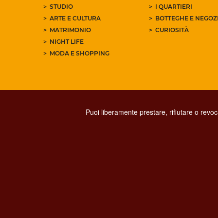
STUDIO
I QUARTIERI
ARTE E CULTURA
BOTTEGHE E NEGOZI
MATRIMONIO
CURIOSITÀ
NIGHT LIFE
MODA E SHOPPING
Puoi liberamente prestare, rifiutare o revo
PRIVACY
SOCIAL MED