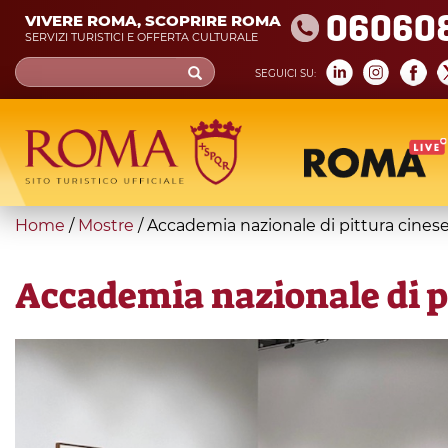
Skip
06060
VIVERE ROMA, SCOPRIRE ROMA
to
SERVIZI TURISTICI E OFFERTA CULTURALE
main
Search
SEGUICI SU:
content
form
Cerca
You
Home
/
Mostre
/
Accademia nazionale di pittura cine
are
here
Accademia nazionale di p