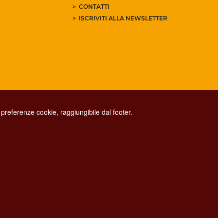
CONTATTI
ISCRIVITI ALLA NEWSLETTER
preferenze cookie, raggiungibile dal footer.
CONTACT CENTER TEL. 06 06 08
CONTATTA LA REDAZIONE
ESCLUSIONE DI RESPONSABILITÀ