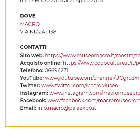
dal 15 Marzo 2025
al 21 Aprile 2025
DOVE
MACRO
VIA NIZZA , 138
CONTATTI
Sito web:
https://www.museomacro.it/mostra/ac
Acquisto online:
https://www.coopculture.it/it
Telefono:
06696271
YouTube:
www.youtube.com/channel/UCgrq3
Twitter:
www.twitter.com/MacroMuseo
Instagram:
www.instagram.com/macromuseor
Facebook:
www.facebook.com/macromuseoro
Email:
info.macro@palaexpo.it