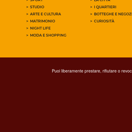
STUDIO
I QUARTIERI
ARTE E CULTURA
BOTTEGHE E NEGOZI
MATRIMONIO
CURIOSITÀ
NIGHT LIFE
MODA E SHOPPING
Puoi liberamente prestare, rifiutare o revo
PRIVACY
SOCIAL MED