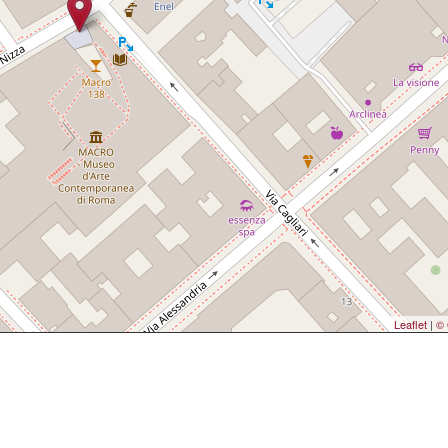
Leaflet
|
© 