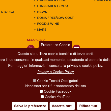
ITINERARI A TEMPO
 STORICI
NEWS
ROMA FREE/LOW COST
FOOD & WINE
MARE
SEGUICI SU:
Preferenze Cookie
Questo sito utilizza cookie tecnici e di terze parti.
care il tuo consenso, in qualsiasi momento, accedendo al pannello delle 
Per maggiori informazioni consulta la privacy e cookie policy.
Privacy e Cookie Policy
Dipartimento Grandi Eventi, Sport, Turismo e Moda.
Cookie Tecnici Obbligatori
Via di San Basilio, 51
Necessari per il funzionamento del sito
00187 Roma
Cookie Facebook
Cookie YouTube
Salva le preferenze
Accetta tutti
Rifiuta tutti
IA POLICY
CREDITS
COPYRIGHT