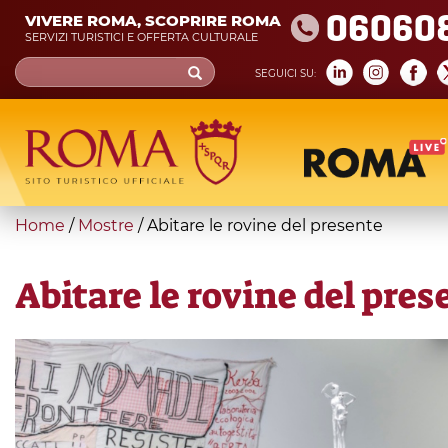
Skip
06060
VIVERE ROMA, SCOPRIRE ROMA
to
SERVIZI TURISTICI E OFFERTA CULTURALE
main
Search
SEGUICI SU:
content
form
Cerca
You
Home
/
Mostre
/
Abitare le rovine del presente
are
here
Abitare le rovine del pres