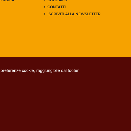
CONTATTI
ISCRIVITI ALLA NEWSLETTER
preferenze cookie, raggiungibile dal footer.
CONTACT CENTER TEL. 06 06 08
CONTATTA LA REDAZIONE
ESCLUSIONE DI RESPONSABILITÀ