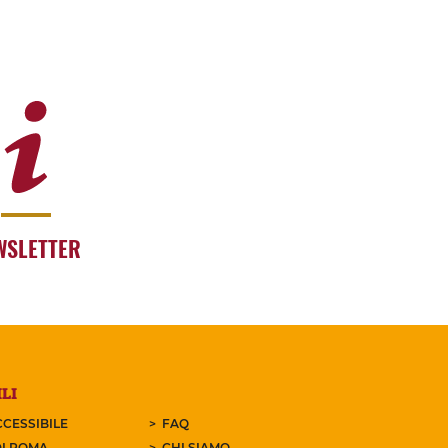
WSLETTER
LI
CESSIBILE
FAQ
I ROMA
CHI SIAMO