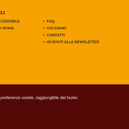
LI
CESSIBILE
FAQ
I ROMA
CHI SIAMO
CONTATTI
ISCRIVITI ALLA NEWSLETTER
preferenze cookie, raggiungibile dal footer.
CONTACT CENTER TEL. 06 06 08
CONTATTA LA REDAZIONE