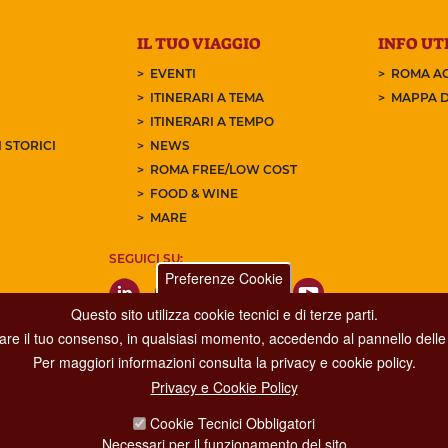
IL TUO VIAGGIO
INFO UTI
EVENTI
ROMA AC
ITINERARI A TEMA
MAPPA D
ITINERARI A TEMPO
 STORICI
NEWS
ROMA FREE/LOW COST
FOOD & WINE
MARE
SEGUICI SU:
Preferenze Cookie
Questo sito utilizza cookie tecnici e di terze parti.
care il tuo consenso, in qualsiasi momento, accedendo al pannello delle 
Per maggiori informazioni consulta la privacy e cookie policy.
Privacy e Cookie Policy
Dipartimento Grandi Eventi, Sport, Turismo e Moda.
Cookie Tecnici Obbligatori
Via di San Basilio, 51
Necessari per il funzionamento del sito