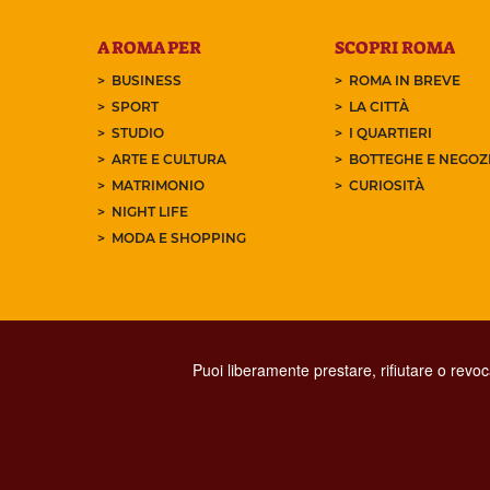
A ROMA PER
SCOPRI ROMA
BUSINESS
ROMA IN BREVE
SPORT
LA CITTÀ
STUDIO
I QUARTIERI
ARTE E CULTURA
BOTTEGHE E NEGOZI
MATRIMONIO
CURIOSITÀ
NIGHT LIFE
MODA E SHOPPING
Puoi liberamente prestare, rifiutare o revo