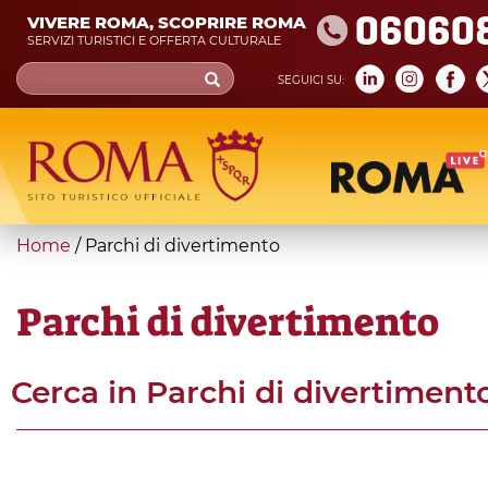
Skip
06060
VIVERE ROMA, SCOPRIRE ROMA
to
SERVIZI TURISTICI E OFFERTA CULTURALE
main
Search
SEGUICI SU:
content
form
Cerca
You
Home
/
Parchi di divertimento
are
here
Parchi di divertimento
Cerca in
Parchi di divertiment