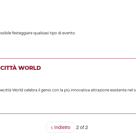
ibile festeggiare qualsiasi tipo di evento.
ECITTÀ WORLD
ittà World celebra il genio con la più innovativa attrazione esistente nel set
< indietro
2 of 2