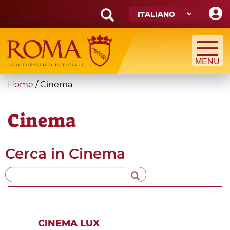
Skip
to
main
Search
content
form
Cerca
You
Home
/
Cinema
are
here
Cinema
Cerca in
Cinema
CINEMA LUX