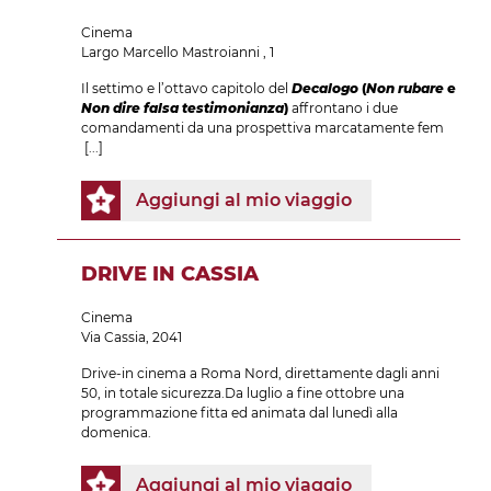
Cinema
Largo Marcello Mastroianni , 1
Il settimo e l’ottavo capitolo del
Decalogo
(
Non rubare
e
Non dire falsa testimonianza
)
affrontano i due
comandamenti da una prospettiva marcatamente fem
[...]
Aggiungi al mio viaggio
DRIVE IN CASSIA
Cinema
Via Cassia, 2041
Drive-in cinema a Roma Nord, direttamente dagli anni
50, in totale sicurezza.Da luglio a fine ottobre una
programmazione fitta ed animata dal lunedì alla
domenica.
Aggiungi al mio viaggio