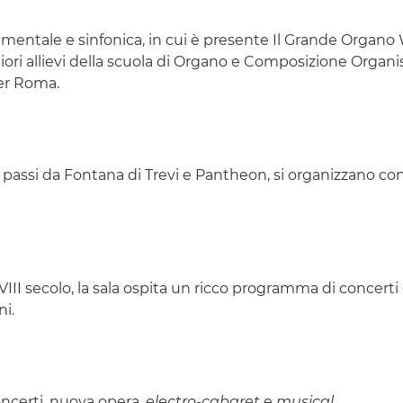
rumentale e sinfonica, in cui è presente Il Grande Organo
iori allievi della scuola di Organo e Composizione Organis
per Roma.
assi da Fontana di Trevi e Pantheon, si organizzano concert
III secolo, la sala ospita un ricco programma di concerti d
ni.
oncerti, nuova opera,
electro-cabaret
e
musical
.