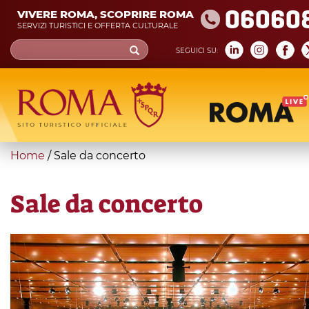
Skip
06060
VIVERE ROMA, SCOPRIRE ROMA
to
SERVIZI TURISTICI E OFFERTA CULTURALE
main
Search
SEGUICI SU:
content
form
Cerca
You
Home
/
Sale da concerto
are
here
Sale da concerto