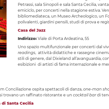
Petrassi, sala Sinopoli e sala Santa Cecilia, van
emiciclo, per concerti nella stagione estiva. Ver
bibliomediateca, un Museo Archeologico, un Foy
polivalenti, giardini pensili, studi di prova e reg
Casa del Jazz
Indirizzo:
Viale di Porta Ardeatina, 55
Uno spazio multifunzionale per concerti dal vivo, 
readings
, attività didattiche e rassegne cinema
stili di genere, dal Dixieland all’avanguardia, co
esibizioni di artisti di fama internazionale e me
rium Conciliazione ospita spettacoli di danza,
one-man sh
 si trovano un raffinato ristorante e un
cocktail bar
di ten
di Santa Cecilia