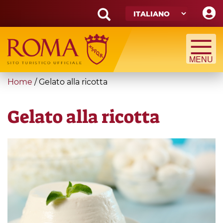
Skip
to
main
Search
content
form
Cerca
You
Home
/
Gelato alla ricotta
are
here
Gelato alla ricotta