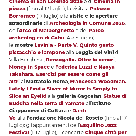
Cinema di San Lorenzo 2026
e di
Cinema in
piazza
(fino al 12 luglio); la visita a
Palazzo
Borromeo
(17 luglio) e le
visite e le aperture
straordinarie
di
Archeologia in Comune 2026
,
dell’
Arco di Malborghetto
e del
Parco
archeologico di Gabii
(4 e 5 luglio);
le
mostre
Lavinia - Parte V. Quinto gusto
pistacchio e lampone
alla
Loggia dei Vini
di
Villa Borghese,
Renzogallo. Oltre le ceneri
,
Money in Space
e
Federica Luzzi e Naoya
Takahara. Esercizi per essere come gli
altri
al
Mattatoio Roma
,
Francesca Woodman.
Lately I Find a Sliver of Mirror Is Simply to
Slice an Eyelid
alla
galleria Gagosian
,
Statue di
Buddha nella terra di Yamato
all’
Istituto
Giapponese di Cultura
e
Danh
Vo
alla
Fondazione Nicola del Roscio
(fino al 17
luglio); gli appuntamenti dell’
Esquilino Jazz
Festival
(1-12 luglio), il concerto
Cinque città per