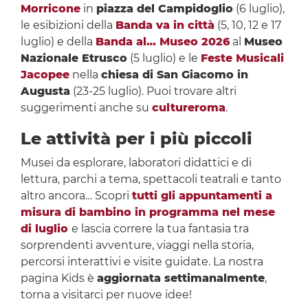
Morricone
in
piazza del Campidoglio
(6 luglio),
le esibizioni della
Banda va in città
(5, 10, 12 e 17
luglio) e della
Banda al… Museo 2026
al
Museo
Nazionale Etrusco
(5 luglio) e le
Feste Musicali
Jacopee
nella
chiesa di San Giacomo in
Augusta
(23-25 luglio). Puoi trovare altri
suggerimenti anche su
cultureroma
.
Le attività per i più piccoli
Musei da esplorare, laboratori didattici e di
lettura, parchi a tema, spettacoli teatrali e tanto
altro ancora… Scopri
tutti gli appuntamenti a
misura di bambino in programma nel mese
di luglio
e lascia correre la tua fantasia tra
sorprendenti avventure, viaggi nella storia,
percorsi interattivi e visite guidate. La nostra
pagina Kids è
aggiornata settimanalmente
,
torna a visitarci per nuove idee!