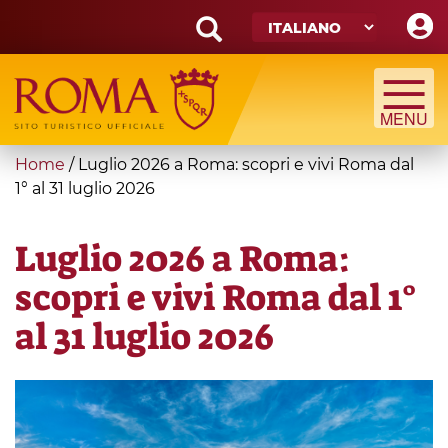
Skip
to
main
Search
content
form
Cerca
You
Home
/
Luglio 2026 a Roma: scopri e vivi Roma dal
are
1° al 31 luglio 2026
here
Luglio 2026 a Roma:
scopri e vivi Roma dal 1°
al 31 luglio 2026