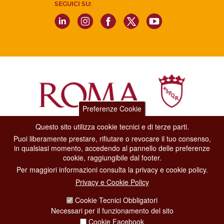
SEGUICI SU:
Preferenze Cookie
Questo sito utilizza cookie tecnici e di terze parti.
Dipartimento Grandi Eventi, Sport, Turismo e Moda.
Puoi liberamente prestare, rifiutare o revocare il tuo consenso,
Via di San Basilio, 51
in qualsiasi momento, accedendo al pannello delle preferenze
00187 Roma
cookie, raggiungibile dal footer.
Per maggiori informazioni consulta la privacy e cookie policy.
CONTACT CENTER TEL. 06 06 08
Privacy e Cookie Policy
CONTATTA LA REDAZIONE
Cookie Tecnici Obbligatori
Necessari per il funzionamento del sito
Cookie Facebook