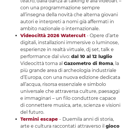
teatro, dalla danza ai talking e alla videoart –
con una programmazione sempre
all’insegna della novità che alterna giovani
autori e interpreti a nomi già affermati in
ambito nazionale o internazionale.
Videocittà 2026 Watercult
- Opere d’arte
digitali, installazioni immersive o luminose,
esperienze in realtà virtuale, dj set, talk e
performance dal vivo:
dal 10 al 12 luglio
Videocittà torna al
Gazometro di Roma
, la
più grande area di archeologia industriale
d’Europa, con una nuova edizione dedicata
all’acqua, risorsa essenziale e simbolo
universale che attraversa culture, paesaggi
e immaginari – un filo conduttore capace
di connettere musica, arte, scienza e visioni
del futuro.
Termini escape
-
Duemila anni di storia,
arte e cultura raccontati
attraverso il
gioco