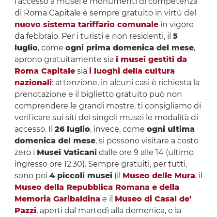
l’accesso a musei e monumenti di competenza
di Roma Capitale è sempre gratuito in virtù del
nuovo sistema tariffario comunale
in vigore
da febbraio. Per i turisti e non residenti, il
5
luglio
, come
ogni prima domenica del mese
,
aprono gratuitamente sia
i musei gestiti da
Roma Capitale
sia
i luoghi della cultura
nazionali
: attenzione, in alcuni casi è richiesta la
prenotazione e il biglietto gratuito può non
comprendere le grandi mostre, ti consigliamo di
verificare sui siti dei singoli musei le modalità di
accesso. Il
26 luglio
, invece, come
ogni ultima
domenica del mese
, si possono visitare a costo
zero i
Musei Vaticani
dalle ore 9 alle 14 (ultimo
ingresso ore 12.30). Sempre gratuiti, per tutti,
sono poi
4 piccoli musei
(il
Museo delle Mura
, il
Museo della Repubblica Romana e della
Memoria Garibaldina
e il
Museo di Casal de’
Pazzi
, aperti dal martedì alla domenica, e la