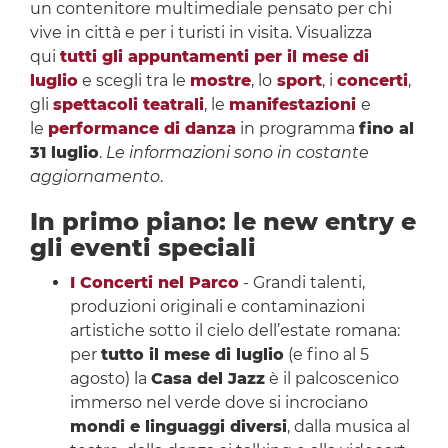
un contenitore multimediale pensato per chi
vive in città e per i turisti in visita. Visualizza
qui
tutti gli appuntamenti per il mese di
luglio
e scegli tra le
mostre
, lo
sport
, i
concerti
,
gli
spettacoli teatrali
, le
manifestazioni
e
le
performance di danza
in programma
fino al
31 luglio
.
Le informazioni sono in costante
aggiornamento
.
In primo piano: le new entry e
gli eventi speciali
I Concerti nel Parco
- Grandi talenti,
produzioni originali e contaminazioni
artistiche sotto il cielo dell’estate romana:
per
tutto il mese di luglio
(e fino al 5
agosto) la
Casa del Jazz
è il palcoscenico
immerso nel verde dove si incrociano
mondi e linguaggi diversi
, dalla musica al