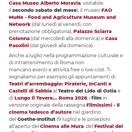
Casa Museo Alberto Moravia
, visitabile
il
secondo sabato del mese
), il museo
FAO
MuNe - Food and Agriculture Museum and
Network
(dal lunedì al venerdì, con
prenotazione obbligatoria),
Palazzo Sciarra
Colonna
(dal mercoledì alla domenica) e
Casa
Pasolini
(dal giovedì alla domenica).
Anche a luglio nella programmazione culturale e
di intrattenimento di Roma non
mancano eventi e attività free o low cost. Ti
segnaliamo per esempio gli appuntamenti di
Teatri d’arrembaggio: Piraterie, InCanti e
Castelli di Sabbia
al
Teatro del Lido di Ostia
e
di
Lungo il Tevere... Roma 2026
; i
film
in
versione originale della rassegna
Filmissimi - Il
cinema tedesco d’autore
nel giardino
del
Goethe-Institut
(9 luglio) e le proiezioni
all’aperto del
Cinema alle Mura
, del
Festival del