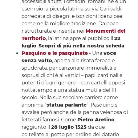
accessibili a tutti i cittadini romani: ne è un
esempio la piccola latrina su via Garibaldi,
corredata di disegni e iscrizioni licenziose
come nella migliore tradizione. Da poco
ristrutturata e inserita nei
Monumenti del
Territorio
, la latrina apre al pubblico il
22
luglio
.
Scopri di più nella nostra scheda
.
Pasquino e le pasquinate
- Una
voce
senza volto
, aperta alla risata feroce e
spudorata, per canzonare immoralità e
soprusi di chi è ai vertici – papi, cardinali e
potenti d’ogni genere – con cartelli appesi
nottetempo a una statua mutila del III
secolo. Nella sua secolare carriera come
anonima “
statua parlante
”, Pasquino si
avvalse però anche della penna velenosa di
letterati famosi. Come
Pietro Aretino
,
raggiunto il
28 luglio 1525
da due
coltellate al petto per ordine del datario