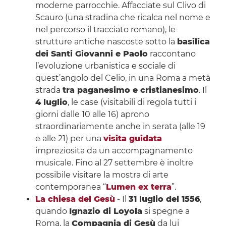
moderne parrocchie. Affacciate sul Clivo di
Scauro (una stradina che ricalca nel nome e
nel percorso il tracciato romano), le
strutture antiche nascoste sotto la
basilica
dei Santi Giovanni e Paolo
raccontano
l’evoluzione urbanistica e sociale di
quest’angolo del Celio, in una Roma a metà
strada
tra paganesimo e cristianesimo
. Il
4 luglio
, le case (visitabili di regola tutti i
giorni dalle 10 alle 16) aprono
straordinariamente anche in serata (alle 19
e alle 21) per una
visita guidata
impreziosita da un accompagnamento
musicale. Fino al 27 settembre è inoltre
possibile visitare la mostra di arte
contemporanea “
Lumen ex terra
”.
La chiesa del Gesù
- Il
31 luglio del 1556
,
quando
Ignazio di Loyola
si spegne a
Roma, la
Compagnia di Gesù
da lui