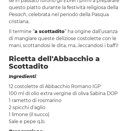
se in passato furono gli Ebrei i primi a preparare
questo piatto durante la festività religiosa della
Pesach
, celebrata nel periodo della Pasqua
cristiana.
Il termine “
a scottadito
” ha origine dall’usanza
di mangiare queste deliziose costolette con le
mani, scottandosi le dita, ma…leccandosi i baffi!
Ricetta dell'Abbacchio a
Scottadito
Ingredienti
:
12 costolette di Abbacchio Romano IGP
100 ml di olio extra vergine di oliva Sabina DOP
1 rametto di rosmarino
2 spicchi d’aglio
1 limone (il succo)
Sale e pepe q.b.