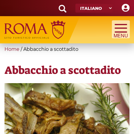
Skip
to
main
Search
content
form
Cerca
You
Home
/
Abbacchio a scottadito
are
here
Abbacchio a scottadito