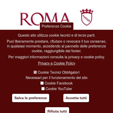
Preferenze Cookie
Questo sito utilizza cookie tecnici e di terze parti.
Dipartimento Grandi Eventi, Sport, Turismo e Moda.
Puoi liberamente prestare, rifiutare o revocare il tuo consenso,
Via di San Basilio, 51
in qualsiasi momento, accedendo al pannello delle preferenze
00187 Roma
cookie, raggiungibile dal footer.
Per maggiori informazioni consulta la privacy e cookie policy.
CONTACT CENTER TEL. 06 06 08
Privacy e Cookie Policy
CONTATTA LA REDAZIONE
Cookie Tecnici Obbligatori
Necessari per il funzionamento del sito
Cookie Facebook
PRIVACY
Cookie YouTube
SOCIAL MEDIA POLICY
Salva le preferenze
Accetta tutti
CREDITS
Rifiuta tutti
COPYRIGHT