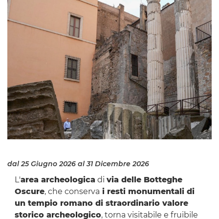
dal 25 Giugno 2026
al 31 Dicembre 2026
L'
area archeologica
di
via delle Botteghe
Oscure
, che conserva
i resti monumentali di
un tempio romano di straordinario valore
storico archeologico
, torna visitabile e fruibile