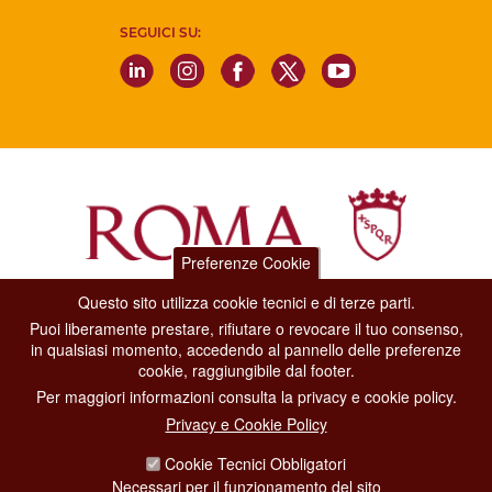
SEGUICI SU:
Preferenze Cookie
Questo sito utilizza cookie tecnici e di terze parti.
Dipartimento Grandi Eventi, Sport, Turismo e Moda.
Puoi liberamente prestare, rifiutare o revocare il tuo consenso,
Via di San Basilio, 51
in qualsiasi momento, accedendo al pannello delle preferenze
00187 Roma
cookie, raggiungibile dal footer.
Per maggiori informazioni consulta la privacy e cookie policy.
CONTACT CENTER TEL. 06 06 08
Privacy e Cookie Policy
CONTATTA LA REDAZIONE
Cookie Tecnici Obbligatori
Necessari per il funzionamento del sito