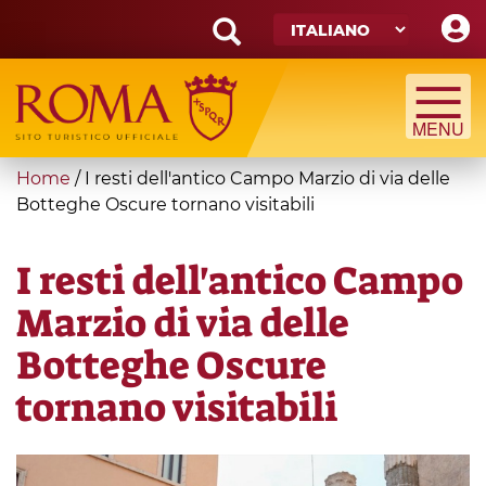
Skip
to
main
Search
content
form
Cerca
You
Home
/
I resti dell'antico Campo Marzio di via delle
are
Botteghe Oscure tornano visitabili
here
I resti dell'antico Campo
Marzio di via delle
Botteghe Oscure
tornano visitabili