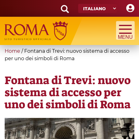
Skip
to
main
Search
content
form
Cerca
You
Home
/
Fontana di Trevi: nuovo sistema di accesso
are
per uno dei simboli di Roma
here
Fontana di Trevi: nuovo
sistema di accesso per
uno dei simboli di Roma