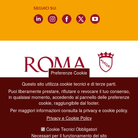
SEGUICI SU:
Preferenze Cookie
Questo sito utilizza cookie tecnici e di terze parti.
Dipartimento Grandi Eventi, Sport, Turismo e Moda.
Puoi liberamente prestare, rifiutare o revocare il tuo consenso,
Via di San Basilio, 51
in qualsiasi momento, accedendo al pannello delle preferenze
00187 Roma
cookie, raggiungibile dal footer.
Per maggiori informazioni consulta la privacy e cookie policy.
CONTACT CENTER TEL. 06 06 08
Privacy e Cookie Policy
CONTATTA LA REDAZIONE
Cookie Tecnici Obbligatori
Necessari per il funzionamento del sito