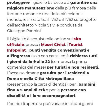
proteggere
il gioiello barocco e a
garantire una
migliore manutenzione
della più famosa delle
fontane romane e una delle più celebri al
mondo, realizzata tra il 1732 e il 1762 su progetto
dell'architetto Nicola Salvi e conclusa da
Giuseppe Pannini.
Il biglietto è acquistabile online sul
sito
ufficiale
, presso i
Musei Civici
, i
Tourist
Infopoint
, i
punti vendita convenzionati
e
all’ingresso
(solo con carta) ed è
richiesto
tutti
i giorni dalle 9 alle 22
(compresa la prima
domenica del mese)
per turisti e non residenti
.
L’accesso rimane
gratuito per i residenti a
Roma e nella Città Metropolitana
(presentando la carta d’identità), per i
bambini
fino a 5 anni di età
e per le
persone con
disabilità e i loro
accompagnatori
.
L’orario di apertura può variare in alcuni giorni