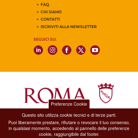
FAQ
CHI SIAMO
CONTATTI
ISCRIVITI ALLA NEWSLETTER
SEGUICI SU:
Preferenze Cookie
Questo sito utilizza cookie tecnici e di terze parti.
Dipartimento Grandi Eventi, Sport, Turismo e Moda.
Puoi liberamente prestare, rifiutare o revocare il tuo consenso,
Via di San Basilio, 51
in qualsiasi momento, accedendo al pannello delle preferenze
00187 Roma
cookie, raggiungibile dal footer.