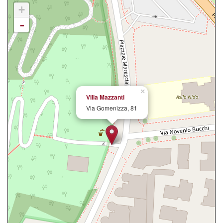
+
-
×
Villa Mazzanti
Via Gomenizza, 81