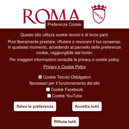
Preferenze Cookie
Questo sito utilizza cookie tecnici e di terze parti.
Dipartimento Grandi Eventi, Sport, Turismo e Moda.
Puoi liberamente prestare, rifiutare o revocare il tuo consenso,
Via di San Basilio, 51
in qualsiasi momento, accedendo al pannello delle preferenze
00187 Roma
cookie, raggiungibile dal footer.
Per maggiori informazioni consulta la privacy e cookie policy.
CONTACT CENTER TEL. 06 06 08
Privacy e Cookie Policy
CONTATTA LA REDAZIONE
Cookie Tecnici Obbligatori
Necessari per il funzionamento del sito
Cookie Facebook
PRIVACY
Cookie YouTube
SOCIAL MEDIA POLICY
Salva le preferenze
Accetta tutti
CREDITS
Rifiuta tutti
COPYRIGHT