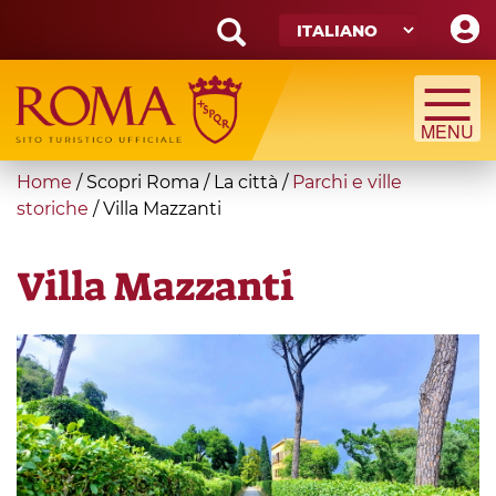
Skip
to
main
Search
content
form
Cerca
You
Home
/
Scopri Roma
/
La città
/
Parchi e ville
are
storiche
/
Villa Mazzanti
here
Villa Mazzanti