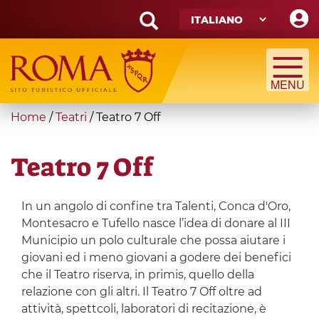
Skip
to
main
Search
content
form
Cerca
You
Home
/
Teatri
/
Teatro 7 Off
are
here
Teatro 7 Off
In un angolo di confine tra Talenti, Conca d'Oro,
Montesacro e Tufello nasce l’idea di donare al III
Municipio un polo culturale che possa aiutare i
giovani ed i meno giovani a godere dei benefici
che il Teatro riserva, in primis, quello della
relazione con gli altri. Il Teatro 7 Off oltre ad
attività, spettcoli, laboratori di recitazione, è