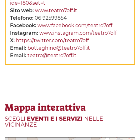
ide=180&set=t
Sito web:
www.teatro7off.it
Telefono:
06 92599854
Facebook:
www.facebook.com/teatro7off
Instagram:
www.instagram.com/teatro7off
X:
https://twitter.com/teatro7off
Email:
botteghino@teatro7off.it
Email:
teatro@teatro7off.it
Mappa interattiva
SCEGLI
EVENTI E I SERVIZI
NELLE
VICINANZE