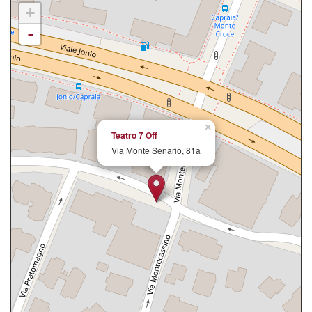
+
-
×
Teatro 7 Off
Via Monte Senario, 81a