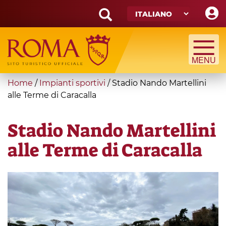
Skip
to
main
Search
content
form
Cerca
You
Home
/
Impianti sportivi
/
Stadio Nando Martellini
are
alle Terme di Caracalla
here
Stadio Nando Martellini
alle Terme di Caracalla