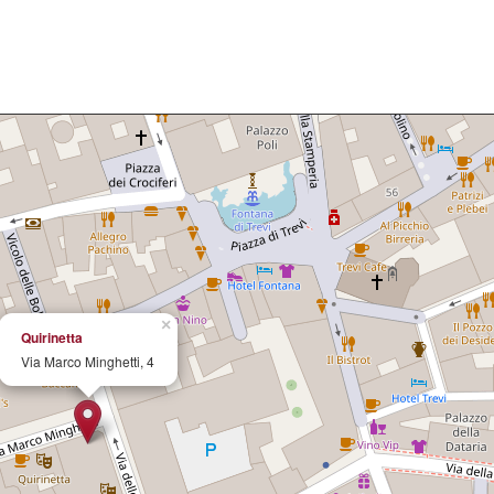
×
Quirinetta
Via Marco Minghetti, 4