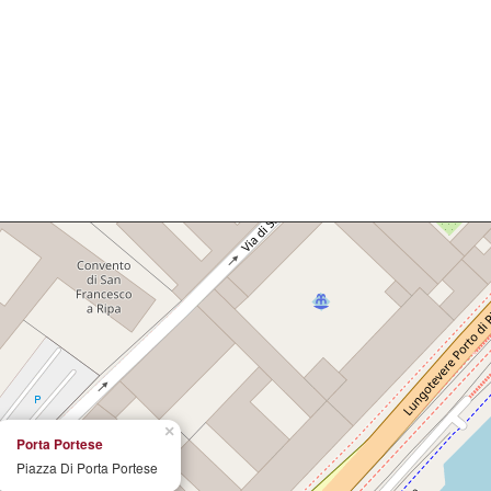
×
Porta Portese
Piazza Di Porta Portese