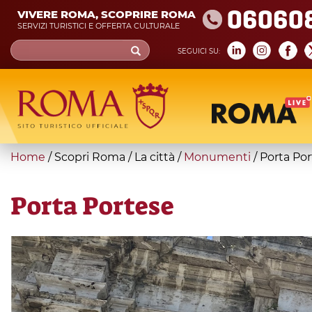
Skip
06060
VIVERE ROMA, SCOPRIRE ROMA
to
SERVIZI TURISTICI E OFFERTA CULTURALE
main
Search
SEGUICI SU:
content
form
Cerca
You
Home
/
Scopri Roma
/
La città
/
Monumenti
/
Porta Po
are
here
Porta Portese