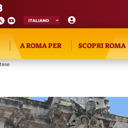
8
A ROMA PER
SCOPRI ROMA
rtese