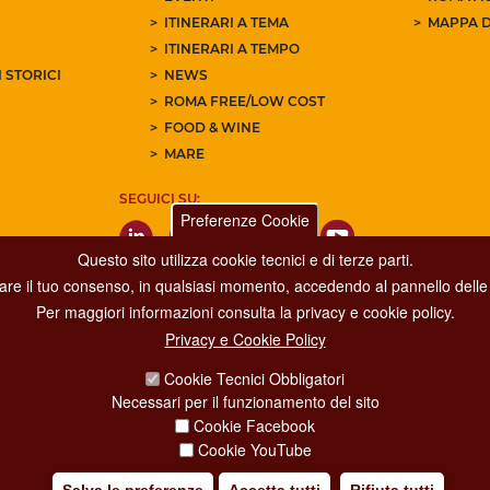
ITINERARI A TEMA
MAPPA D
ITINERARI A TEMPO
 STORICI
NEWS
ROMA FREE/LOW COST
FOOD & WINE
MARE
SEGUICI SU:
Preferenze Cookie
Questo sito utilizza cookie tecnici e di terze parti.
care il tuo consenso, in qualsiasi momento, accedendo al pannello delle 
Per maggiori informazioni consulta la privacy e cookie policy.
Privacy e Cookie Policy
Dipartimento Grandi Eventi, Sport, Turismo e Moda.
Cookie Tecnici Obbligatori
Via di San Basilio, 51
Necessari per il funzionamento del sito
00187 Roma
Cookie Facebook
Cookie YouTube