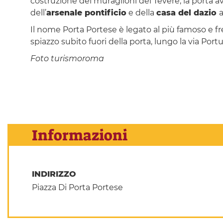
costruzione dei muraglioni del Tevere, la porta 
dell’
arsenale pontificio
e della
casa del dazio
a
Il nome Porta Portese è legato al più famoso e 
spiazzo subito fuori della porta, lungo la via Por
Foto turismoroma
Informazioni
INDIRIZZO
Piazza Di Porta Portese