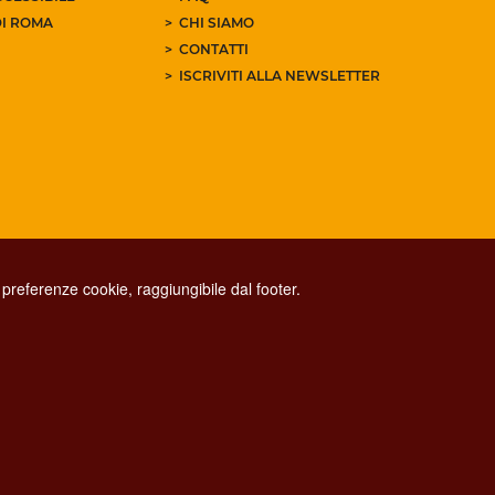
I ROMA
CHI SIAMO
CONTATTI
ISCRIVITI ALLA NEWSLETTER
preferenze cookie, raggiungibile dal footer.
CONTACT CENTER TEL. 06 06 08
CONTATTA LA REDAZIONE