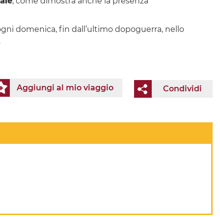
ale
, come dimostra anche la presenza
 ogni domenica, fin dall’ultimo dopoguerra, nello
.
Aggiungi al mio viaggio
Condividi