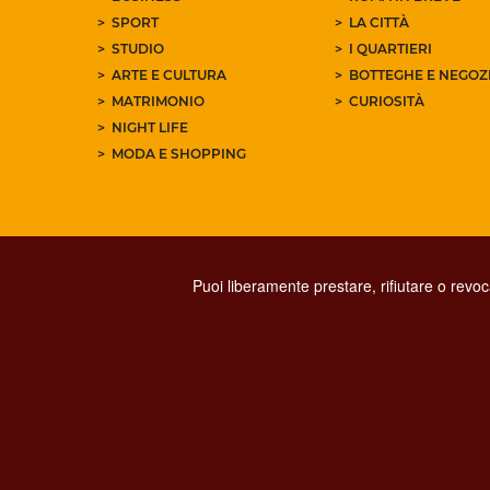
SPORT
LA CITTÀ
STUDIO
I QUARTIERI
ARTE E CULTURA
BOTTEGHE E NEGOZI
MATRIMONIO
CURIOSITÀ
NIGHT LIFE
MODA E SHOPPING
Puoi liberamente prestare, rifiutare o revo