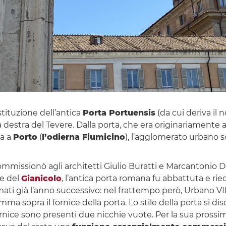
stituzione dell’antica
Porta Portuensis
(da cui deriva il
iva destra del Tevere. Dalla porta, che era originariamente a
va a
Porto
(
l’odierna Fiumicino
), l’agglomerato urbano so
mmissionò agli architetti Giulio Buratti e Marcantonio D
le del
Gianicolo
, l’antica porta romana fu abbattuta e ried
timati già l’anno successivo: nel frattempo però, Urbano VI
emma sopra il fornice della porta. Lo stile della porta si di
rnice sono presenti due nicchie vuote. Per la sua prossimi