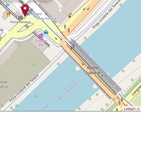
Leaflet
|
© 