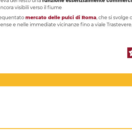
aveva del resto una
funzione essenzialmente commerci
ncora visibili verso il fiume
frequentato
mercato delle pulci di Roma
, che si svolge
tuense e nelle immediate vicinanze fino a viale Trastevere