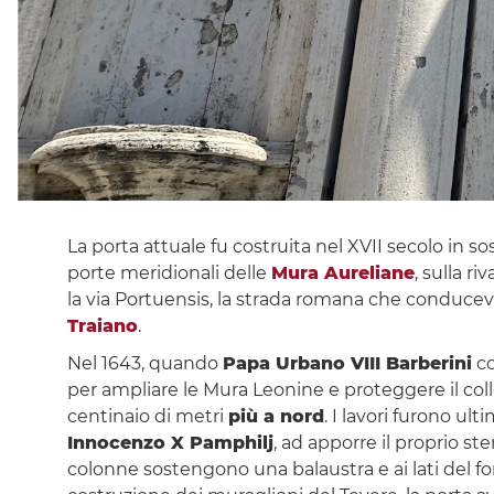
La porta attuale fu costruita nel XVII secolo in so
porte meridionali delle
Mura Aureliane
, sulla r
la via Portuensis, la strada romana che conduce
Traiano
.
Nel 1643, quando
Papa Urbano VIII Barberini
co
per ampliare le Mura Leonine e proteggere il col
centinaio di metri
più a nord
. I lavori furono ul
Innocenzo X Pamphilj
, ad apporre il proprio st
colonne sostengono una balaustra e ai lati del fo