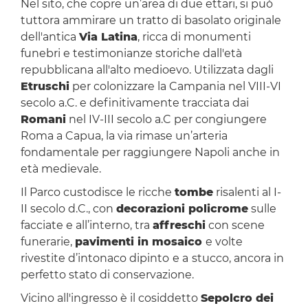
Nel sito, che copre un’area di due ettari, si può
tuttora ammirare un tratto di basolato originale
dell'antica
Via Latina
, ricca di monumenti
funebri e testimonianze storiche dall'età
repubblicana all'alto medioevo. Utilizzata dagli
Etruschi
per colonizzare la Campania nel VIII-VI
secolo a.C. e definitivamente tracciata dai
Romani
nel IV-III secolo a.C per congiungere
Roma a Capua, la via rimase un’arteria
fondamentale per raggiungere Napoli anche in
età medievale.
Il Parco custodisce le ricche
tombe
risalenti al I-
II secolo d.C., con
decorazioni policrome
sulle
facciate e all’interno, tra
affreschi
con scene
funerarie,
pavimenti in mosaico
e volte
rivestite d’intonaco dipinto
e a
stucco, ancora in
perfetto stato di conservazione.
Vicino all'ingresso è il cosiddetto
Sepolcro dei