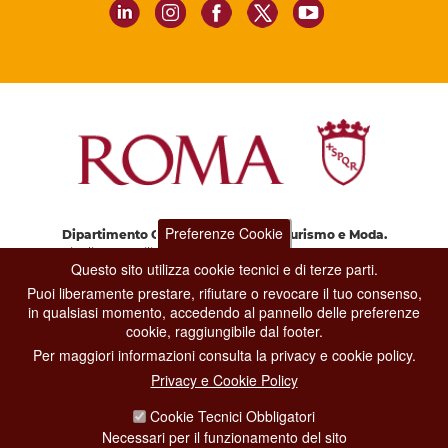
Preferenze Cookie
Dipartimento Grandi Eventi, Sport, Turismo e Moda.
Via di San Basilio, 51
Questo sito utilizza cookie tecnici e di terze parti.
00187 Roma
Puoi liberamente prestare, rifiutare o revocare il tuo consenso,
in qualsiasi momento, accedendo al pannello delle preferenze
cookie, raggiungibile dal footer.
CONTACT CENTER TEL. 06 06 08
CONTATTA LA REDAZIONE
Per maggiori informazioni consulta la privacy e cookie policy.
Privacy e Cookie Policy
Cookie Tecnici Obbligatori
PRIVACY
Necessari per il funzionamento del sito