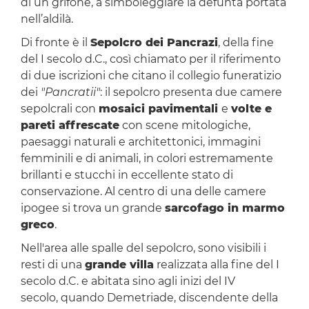
di un grifone, a simboleggiare la defunta portata
nell’aldilà.
Di fronte è il
Sepolcro dei Pancrazi
, della fine
del I secolo d.C., così chiamato per il riferimento
di due iscrizioni che citano il collegio funeratizio
dei
"Pancratii"
: il sepolcro presenta due camere
sepolcrali con
mosaici pavimentali
e
volte e
pareti affrescate
con scene mitologiche,
paesaggi naturali e architettonici, immagini
femminili e di animali, in colori estremamente
brillanti e stucchi in eccellente stato di
conservazione. Al centro di una delle camere
ipogee si trova un grande
sarcofago in marmo
greco
.
Nell'area alle spalle del sepolcro, sono visibili i
resti di una
grande villa
realizzata alla fine del I
secolo d.C. e abitata sino agli inizi del IV
secolo, quando Demetriade, discendente della