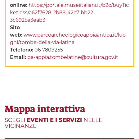
online:
https://portale.museiitaliani.it/b2c/buyTic
ketless/a62f7628-2b88-42c7-bb22-
3c6925e3eab3
Sito
web:
www.parcoarcheologicoappiaantica.it/luo
ghi/tombe-della-via-latina
Telefono:
06 7809255
Email:
pa-appia.tombelatine@cultura.gov.it
Mappa interattiva
SCEGLI
EVENTI E I SERVIZI
NELLE
VICINANZE