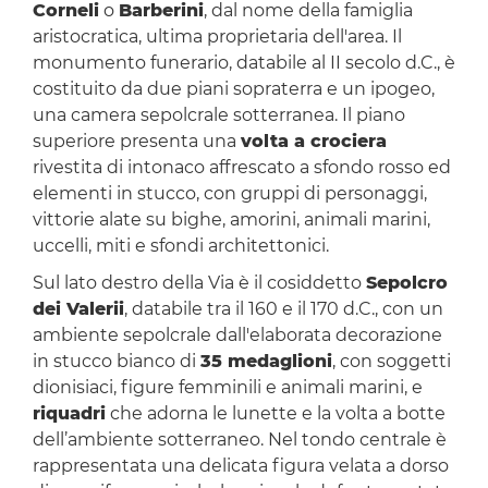
Corneli
o
Barberini
, dal nome della famiglia
aristocratica, ultima proprietaria dell'area. Il
monumento funerario, databile al II secolo d.C., è
costituito da due piani sopraterra e un ipogeo,
una camera sepolcrale sotterranea. Il piano
superiore presenta una
volta a crociera
rivestita di intonaco affrescato a sfondo rosso ed
elementi in stucco, con gruppi di personaggi,
vittorie alate su bighe, amorini, animali marini,
uccelli, miti e sfondi architettonici.
Sul lato destro della Via è il cosiddetto
Sepolcro
dei Valerii
, databile tra il 160 e il 170 d.C., con un
ambiente sepolcrale dall'elaborata decorazione
in stucco bianco di
35 medaglioni
, con soggetti
dionisiaci, figure femminili e animali marini, e
riquadri
che adorna le lunette e la volta a botte
dell’ambiente sotterraneo. Nel tondo centrale è
rappresentata una delicata figura velata a dorso