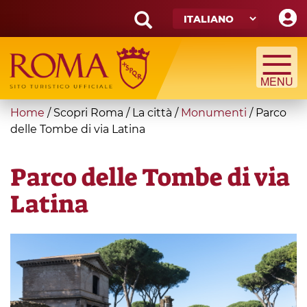
Skip
to
main
Search
content
form
Cerca
You
Home
/
Scopri Roma
/
La città
/
Monumenti
/
Parco
are
delle Tombe di via Latina
here
Parco delle Tombe di via
Latina