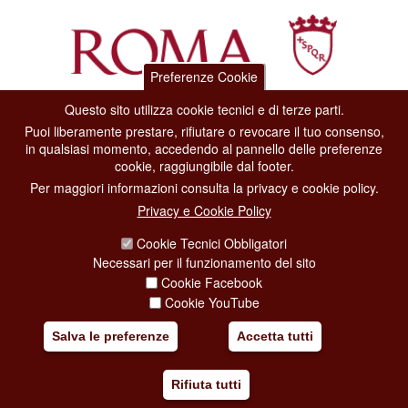
Preferenze Cookie
Questo sito utilizza cookie tecnici e di terze parti.
Dipartimento Grandi Eventi, Sport, Turismo e Moda.
Puoi liberamente prestare, rifiutare o revocare il tuo consenso,
Via di San Basilio, 51
in qualsiasi momento, accedendo al pannello delle preferenze
00187 Roma
cookie, raggiungibile dal footer.
Per maggiori informazioni consulta la privacy e cookie policy.
CONTACT CENTER TEL. 06 06 08
Privacy e Cookie Policy
CONTATTA LA REDAZIONE
Cookie Tecnici Obbligatori
Necessari per il funzionamento del sito
Cookie Facebook
PRIVACY
Cookie YouTube
SOCIAL MEDIA POLICY
Salva le preferenze
Accetta tutti
CREDITS
Rifiuta tutti
COPYRIGHT