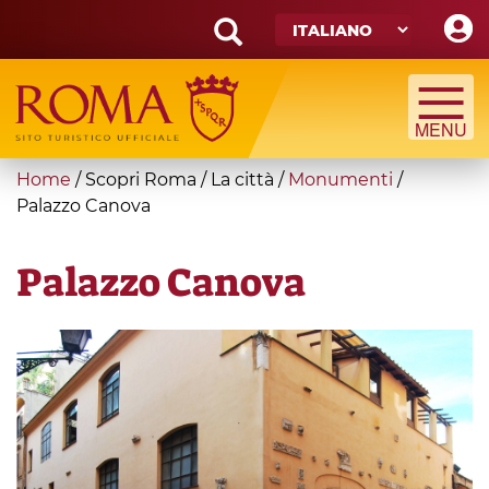
Skip
to
main
Search
content
form
Cerca
You
Home
/
Scopri Roma
/
La città
/
Monumenti
/
are
Palazzo Canova
here
Palazzo Canova