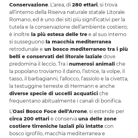
Conservazione
. L’area, di
280 ettari
, si trova
all’interno della Riserva naturale statale Litorale
Romano, ed è uno dei siti più significativi per la
tutela e la conservazione dell’ambiente costiero;
è inoltre
la più estesa delle tre
e al suo interno
si susseguono
la macchia mediterranea
retrodunale e
un bosco mediterraneo tra i più
belli e conservati del litorale laziale
dove
predomina il leccio. Tra i
numerosi animali
che
la popolano troviamo il daino, l’istrice, la volpe, il
tasso, il barbagianni, l’allocco, l’assiolo e la civetta,
la testuggine terreste di Hermann e anche
diverse specie di uccelli acquatici
che
frequentano abitualmente i canali di bonifica.
L’
Oasi Bosco Foce dell’Arrone
, si estende per
circa 200 ettari
e conserva
una delle zone
costiere tirreniche laziali più intatte
con
bosco igrofilo, macchia mediterranea e