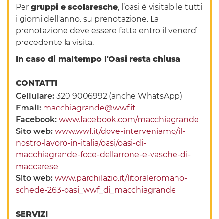
Per
gruppi e scolaresche
, l’oasi è visitabile tutti
i giorni dell'anno, su prenotazione. La
prenotazione deve essere fatta entro il venerdì
precedente la visita.
In caso di maltempo l'Oasi resta chiusa
CONTATTI
Cellulare:
320 9006992 (anche WhatsApp)
Email:
macchiagrande@wwf.it
Facebook:
www.facebook.com/macchiagrande
Sito web:
www.wwf.it/dove-interveniamo/il-
nostro-lavoro-in-italia/oasi/oasi-di-
macchiagrande-foce-dellarrone-e-vasche-di-
maccarese
Sito web:
www.parchilazio.it/litoraleromano-
schede-263-oasi_wwf_di_macchiagrande
SERVIZI