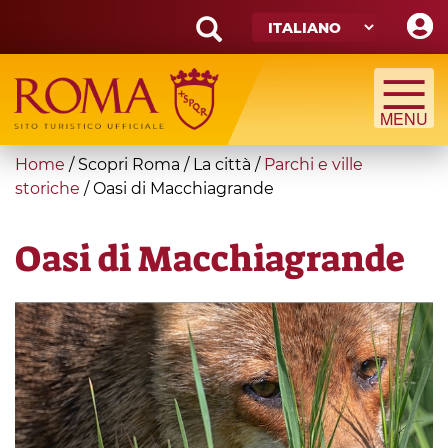
Skip
to
main
Search
content
form
Cerca
You
Home
/
Scopri Roma
/
La città
/
Parchi e ville
are
storiche
/
Oasi di Macchiagrande
here
Oasi di Macchiagrande