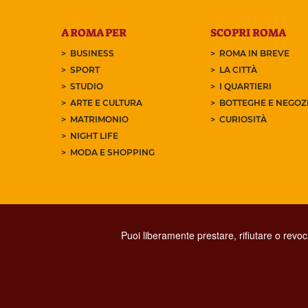
A ROMA PER
SCOPRI ROMA
BUSINESS
ROMA IN BREVE
SPORT
LA CITTÀ
STUDIO
I QUARTIERI
ARTE E CULTURA
BOTTEGHE E NEGOZI
MATRIMONIO
CURIOSITÀ
NIGHT LIFE
MODA E SHOPPING
Puoi liberamente prestare, rifiutare o revo