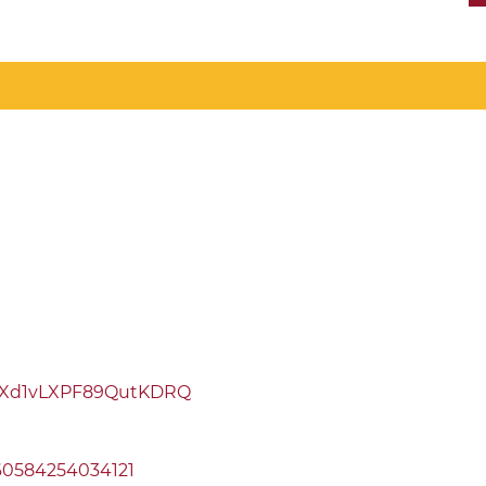
YXd1vLXPF89QutKDRQ
60584254034121