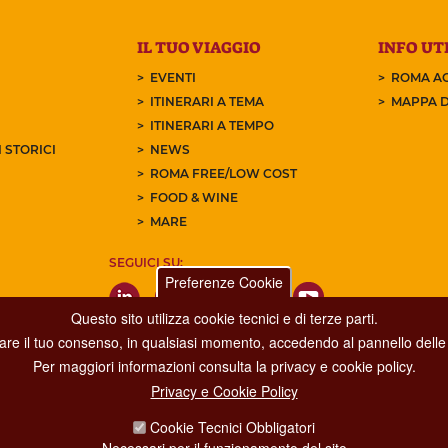
IL TUO VIAGGIO
INFO UTI
EVENTI
ROMA AC
ITINERARI A TEMA
MAPPA D
ITINERARI A TEMPO
 STORICI
NEWS
ROMA FREE/LOW COST
FOOD & WINE
MARE
SEGUICI SU:
Preferenze Cookie
Questo sito utilizza cookie tecnici e di terze parti.
care il tuo consenso, in qualsiasi momento, accedendo al pannello delle 
Per maggiori informazioni consulta la privacy e cookie policy.
Privacy e Cookie Policy
Dipartimento Grandi Eventi, Sport, Turismo e Moda.
Cookie Tecnici Obbligatori
Via di San Basilio, 51