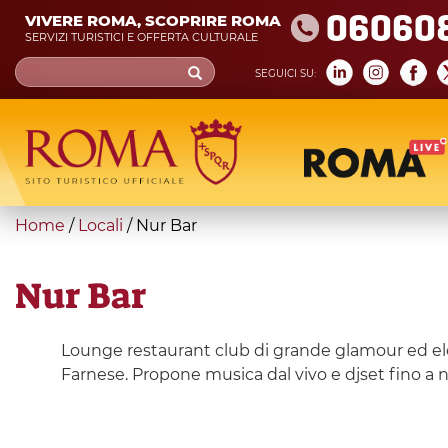
Skip
06060
VIVERE ROMA, SCOPRIRE ROMA
to
SERVIZI TURISTICI E OFFERTA CULTURALE
main
Search
SEGUICI SU:
content
form
Cerca
You
Home
/
Locali
/
Nur Bar
are
here
Nur Bar
Lounge restaurant club di grande glamour ed eleg
Farnese. Propone musica dal vivo e djset fino a n