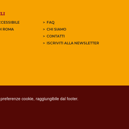
LI
CESSIBILE
FAQ
I ROMA
CHI SIAMO
CONTATTI
ISCRIVITI ALLA NEWSLETTER
preferenze cookie, raggiungibile dal footer.
CONTACT CENTER TEL. 06 06 08
CONTATTA LA REDAZIONE