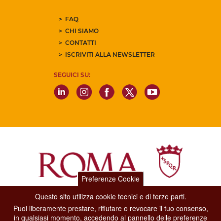
FAQ
CHI SIAMO
CONTATTI
ISCRIVITI ALLA NEWSLETTER
SEGUICI SU:
Preferenze Cookie
Questo sito utilizza cookie tecnici e di terze parti.
Dipartimento Grandi Eventi, Sport, Turismo e Moda.
Puoi liberamente prestare, rifiutare o revocare il tuo consenso,
Via di San Basilio, 51
in qualsiasi momento, accedendo al pannello delle preferenze
00187 Roma