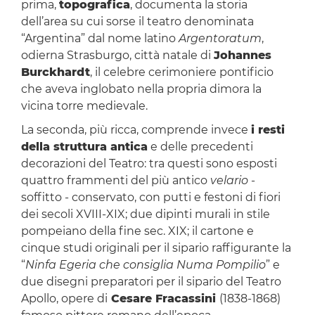
prima,
topografica
, documenta la storia
dell’area su cui sorse il teatro denominata
“Argentina” dal nome latino
Argentoratum
,
odierna Strasburgo, città natale di
Johannes
Burckhardt
, il celebre cerimoniere pontificio
che aveva inglobato nella propria dimora la
vicina torre medievale.
La seconda, più ricca, comprende invece
i resti
della struttura antica
e delle precedenti
decorazioni del Teatro: tra questi sono esposti
quattro frammenti del più antico
velario
-
soffitto - conservato, con putti e festoni di fiori
dei secoli XVIII-XIX; due dipinti murali in stile
pompeiano della fine sec. XIX; il cartone e
cinque studi originali per il sipario raffigurante la
“
Ninfa Egeria che consiglia Numa Pompilio
” e
due disegni preparatori per il sipario del Teatro
Apollo, opere di
Cesare Fracassini
(1838-1868)