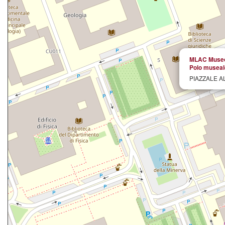
MLAC Museo 
Polo museal
PIAZZALE A