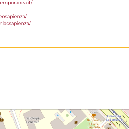
emporanea.it/
eosapienza/
lacsapienza/