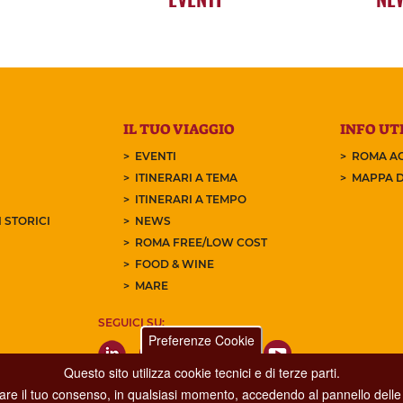
IL TUO VIAGGIO
INFO UTI
EVENTI
ROMA AC
ITINERARI A TEMA
MAPPA D
ITINERARI A TEMPO
 STORICI
NEWS
ROMA FREE/LOW COST
FOOD & WINE
MARE
SEGUICI SU:
Preferenze Cookie
Questo sito utilizza cookie tecnici e di terze parti.
care il tuo consenso, in qualsiasi momento, accedendo al pannello delle 