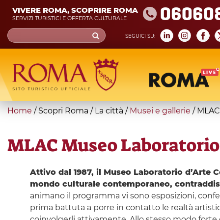
Skip
06060
VIVERE ROMA, SCOPRIRE ROMA
to
SERVIZI TURISTICI E OFFERTA CULTURALE
main
Search
SEGUICI SU:
content
form
Cerca
You
Home
/
Scopri Roma
/
La città
/
Musei e gallerie
/
MLAC 
are
here
MLAC Museo Laboratorio 
Attivo dal 1987, il Museo Laboratorio d’Arte 
mondo culturale contemporaneo, contraddisti
animano il programma vi sono esposizioni, confere
prima battuta a porre in contatto le realtà artist
coinvolgerli attivamente. Allo stesso modo forte è