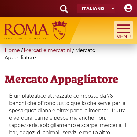
Skip
to
main
Search
content
form
Cerca
You
Home
/
Mercati e mercatini
/
Mercato
are
Appagliatore
here
Mercato Appagliatore
È un plateatico attrezzato composto da 76
banchi che offrono tutto quello che serve per la
spesa quotidiana e oltre: pane, alimentari, frutta
e verdura, carne e pesce ma anche fiori,
tappezzeria, abbigliamento e scarpe, merceria, il
bar, negozi di animali, servizi e molto altro.