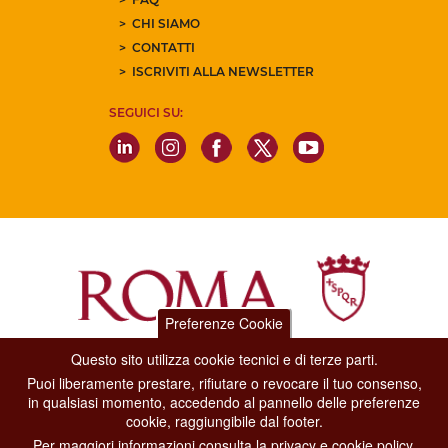
CHI SIAMO
CONTATTI
ISCRIVITI ALLA NEWSLETTER
SEGUICI SU:
Preferenze Cookie
Questo sito utilizza cookie tecnici e di terze parti.
Dipartimento Grandi Eventi, Sport, Turismo e Moda.
Puoi liberamente prestare, rifiutare o revocare il tuo consenso,
Via di San Basilio, 51
in qualsiasi momento, accedendo al pannello delle preferenze
00187 Roma
cookie, raggiungibile dal footer.
Per maggiori informazioni consulta la privacy e cookie policy.