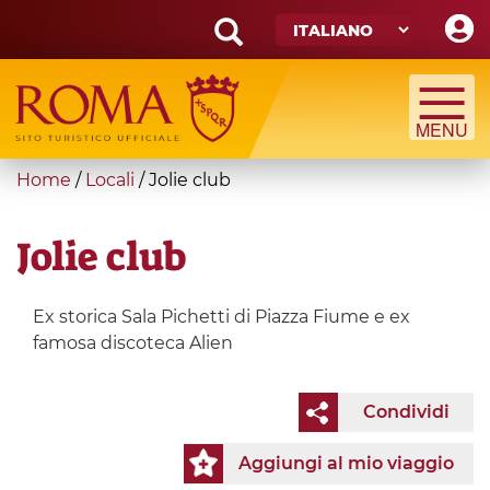
Skip
to
main
Search
content
form
Cerca
You
Home
/
Locali
/
Jolie club
are
here
Jolie club
Ex storica Sala Pichetti di Piazza Fiume e ex
famosa discoteca Alien
Condividi
Aggiungi al mio viaggio