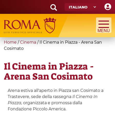
Skip
to
main
Search
content
form
Cerca
You
Home
/
Cinema
/
Il Cinema in Piazza - Arena San
are
Cosimato
here
Il Cinema in Piazza -
Arena San Cosimato
Arena estiva all'aperto in Piazza san Cosimato a
Trastevere, sede della rassegna
Il Cinema In
Piazza,
organizzata e promossa dalla
Fondazione Piccolo America.