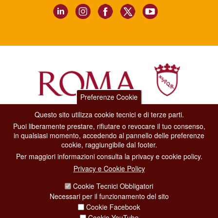
Preferenze Cookie
Questo sito utilizza cookie tecnici e di terze parti.
Dipartimento Grandi Eventi, Sport, Turismo e Moda.
Puoi liberamente prestare, rifiutare o revocare il tuo consenso,
Via di San Basilio, 51
in qualsiasi momento, accedendo al pannello delle preferenze
00187 Roma
cookie, raggiungibile dal footer.
Per maggiori informazioni consulta la privacy e cookie policy.
CONTACT CENTER TEL. 06 06 08
Privacy e Cookie Policy
CONTATTA LA REDAZIONE
Cookie Tecnici Obbligatori
Necessari per il funzionamento del sito
Cookie Facebook
PRIVACY
Cookie YouTube