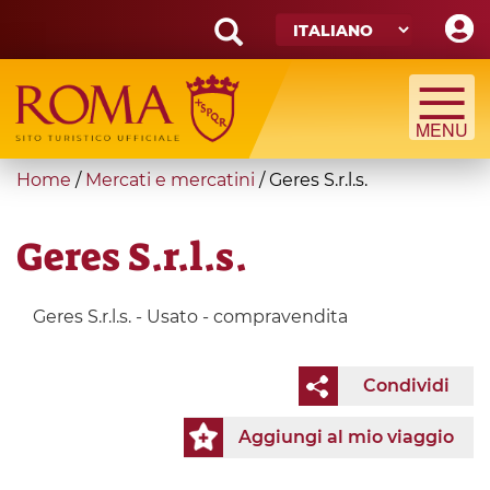
Skip
to
main
Search
content
form
Cerca
You
Home
/
Mercati e mercatini
/
Geres S.r.l.s.
are
here
Geres S.r.l.s.
Geres S.r.l.s. - Usato - compravendita
Condividi
Aggiungi al mio viaggio