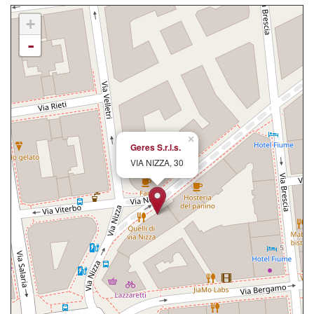
+
-
×
Geres S.r.l.s.
VIA NIZZA, 30