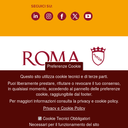
SEGUICI SU:
Preferenze Cookie
Questo sito utilizza cookie tecnici e di terze parti.
Dipartimento Grandi Eventi, Sport, Turismo e Moda.
Puoi liberamente prestare, rifiutare o revocare il tuo consenso,
Via di San Basilio, 51
in qualsiasi momento, accedendo al pannello delle preferenze
00187 Roma
cookie, raggiungibile dal footer.
Per maggiori informazioni consulta la privacy e cookie policy.
CONTACT CENTER TEL. 06 06 08
Privacy e Cookie Policy
CONTATTA LA REDAZIONE
Cookie Tecnici Obbligatori
Necessari per il funzionamento del sito