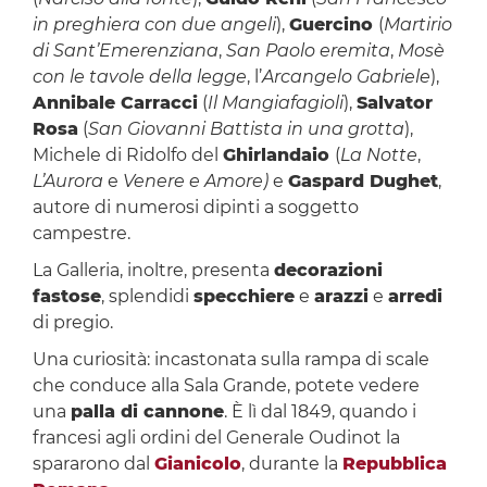
in preghiera con due angeli
),
Guercino
(
Martirio
di Sant’Emerenziana
,
San Paolo eremita
,
Mosè
con le tavole della legge
, l’
Arcangelo Gabriele
),
Annibale Carracci
(
Il Mangiafagioli
),
Salvator
Rosa
(
San Giovanni Battista in una grotta
),
Michele di Ridolfo del
Ghirlandaio
(
La Notte
,
L’Aurora
e
Venere e Amore)
e
Gaspard Dughet
,
autore di numerosi dipinti a soggetto
campestre.
La Galleria, inoltre, presenta
decorazioni
fastose
, splendidi
specchiere
e
arazzi
e
arredi
di pregio.
Una curiosità: incastonata sulla rampa di scale
che conduce alla Sala Grande, potete vedere
una
palla di cannone
. È lì dal 1849, quando i
francesi agli ordini del Generale Oudinot la
spararono dal
Gianicolo
, durante la
Repubblica