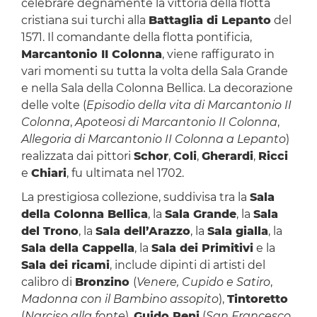
celebrare degnamente la vittoria della flotta
cristiana sui turchi alla
Battaglia di Lepanto
del
1571. Il comandante della flotta pontificia,
Marcantonio II Colonna
, viene raffigurato in
vari momenti su tutta la volta della Sala Grande
e nella Sala della Colonna Bellica. La decorazione
delle volte (
Episodio della vita di Marcantonio II
Colonna
,
Apoteosi di Marcantonio II Colonna
,
Allegoria di Marcantonio II Colonna a Lepanto
)
realizzata dai pittori
Schor
,
Coli
,
Gherardi
,
Ricci
e
Chiari
, fu ultimata nel 1702.
La prestigiosa collezione, suddivisa tra la
Sala
della Colonna Bellica
, la
Sala Grande
, la
Sala
del Trono
, la
Sala dell’Arazzo
, la
Sala gialla
, la
Sala della Cappella
, la
Sala dei Primitivi
e la
Sala dei ricami
, include dipinti di artisti del
calibro di
Bronzino
(
Venere, Cupido e Satiro
,
Madonna con il Bambino assopito
),
Tintoretto
(
Narciso alla fonte
),
Guido Reni
(
San Francesco