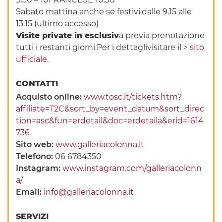
Sabato mattina anche se festivi.dalle 9.15 alle
13.15 (ultimo accesso)
Visite private in esclusiv
a previa prenotazione
tutti i restanti giorni.Per i dettaglivisitare il >
sito
ufficiale
.
CONTATTI
Acquisto online:
www.tosc.it/tickets.htm?
affiliate=T2C&sort_by=event_datum&sort_direc
tion=asc&fun=erdetail&doc=erdetaila&erid=1614
736
Sito web:
www.galleriacolonna.it
Telefono:
06 6784350
Instagram:
www.instagram.com/galleriacolonn
a/
Email:
info@galleriacolonna.it
SERVIZI