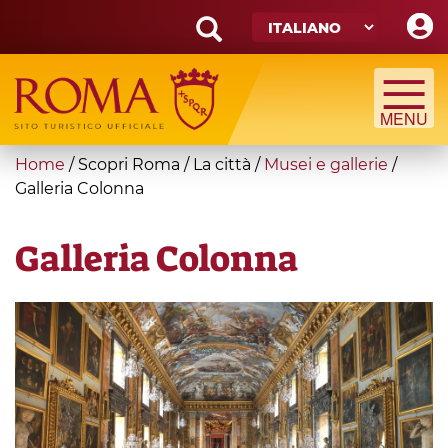
Skip
to
main
Search
content
form
Cerca
You
Home
/
Scopri Roma
/
La città
/
Musei e gallerie
/
are
Galleria Colonna
here
Galleria Colonna