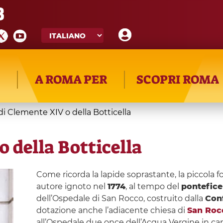
8
A ROMA PER
SCOPRI ROMA
i Clemente XIV o della Botticella
 della Botticella
Come ricorda la lapide soprastante, la piccola 
autore ignoto nel
1774
, al tempo del
pontefice
dell’Ospedale di San Rocco, costruito dalla
Conf
dotazione anche l’adiacente chiesa di
San Roc
all’Ospedale due once dell’Acqua Vergine in ca