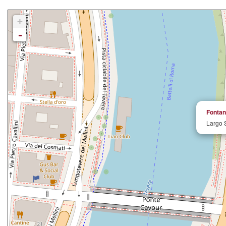
+
-
Fontan
Largo 