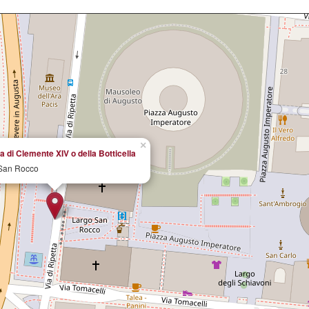
×
a di Clemente XIV o della Botticella
San Rocco