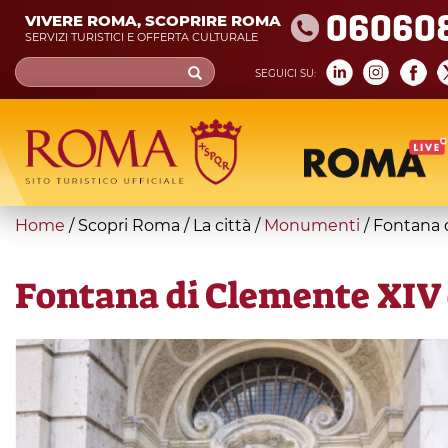
Skip
06060
VIVERE ROMA, SCOPRIRE ROMA
to
SERVIZI TURISTICI E OFFERTA CULTURALE
main
Search
SEGUICI SU:
content
form
Cerca
You
Home
/
Scopri Roma
/
La città
/
Monumenti
/
Fontana d
are
here
Fontana di Clemente XIV o