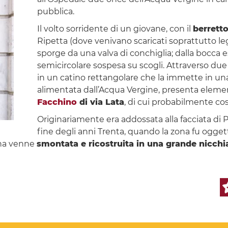
pubblica.
Il volto sorridente di un giovane, con il
berretto
Ripetta (dove venivano scaricati soprattutto leg
sporge da una valva di conchiglia; dalla bocca es
semicircolare sospesa su scogli. Attraverso due 
in un catino rettangolare che la immette in una
alimentata dall’Acqua Vergine, presenta eleme
Facchino
di via Lata
, di cui probabilmente co
Originariamente era addossata alla facciata di P
fine degli anni Trenta, quando la zona fu oggett
ana venne
smontata e ricostruita in una grande nicchi