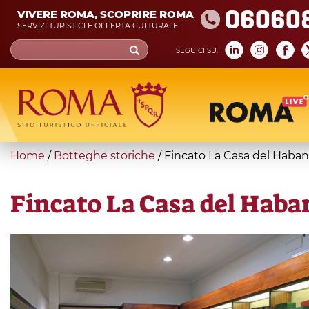
Skip
06060
VIVERE ROMA, SCOPRIRE ROMA
to
SERVIZI TURISTICI E OFFERTA CULTURALE
main
Search
SEGUICI SU:
content
form
Cerca
You
Home
/
Botteghe storiche
/
Fincato La Casa del Haba
are
here
Fincato La Casa del Haba