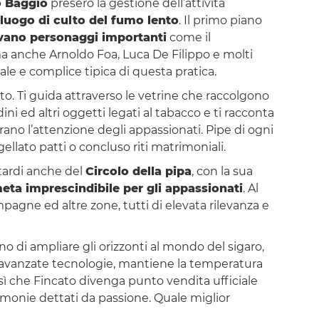
 Baggio
presero la gestione dell’attività
luogo di culto del fumo lento
. Il primo piano
avano personaggi importanti
come il
a anche Arnoldo Foa, Luca De Filippo e molti
ziale e complice tipica di questa pratica.
ato. Ti guida attraverso le vetrine che raccolgono
ini ed altri oggetti legati al tabacco e ti racconta
urano l’attenzione degli appassionati. Pipe di ogni
ellato patti o concluso riti matrimoniali.
 tardi anche del
Circolo della pipa
, con la sua
eta imprescindibile per gli appassionati
. Al
pagne ed altre zone, tutti di elevata rilevanza e
o di ampliare gli orizzonti al mondo del sigaro,
ad avanzate tecnologie, mantiene la temperatura
a sì che Fincato divenga punto vendita ufficiale
cerimonie dettati da passione. Quale miglior