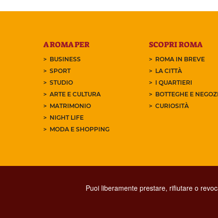
A ROMA PER
SCOPRI ROMA
BUSINESS
ROMA IN BREVE
SPORT
LA CITTÀ
STUDIO
I QUARTIERI
ARTE E CULTURA
BOTTEGHE E NEGOZI
MATRIMONIO
CURIOSITÀ
NIGHT LIFE
MODA E SHOPPING
Puoi liberamente prestare, rifiutare o revo