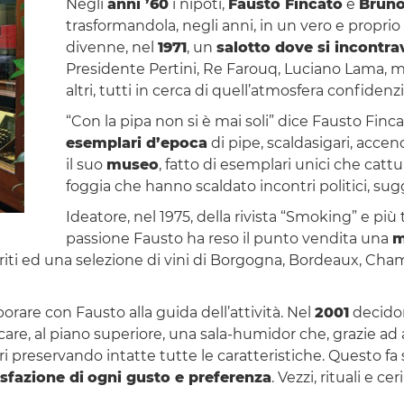
Negli
anni ’60
i nipoti,
Fausto Fincato
e
Bruno
trasformandola, negli anni, in un vero e proprio
divenne, nel
1971
, un
salotto dove si incontr
Presidente Pertini, Re Farouq, Luciano Lama, m
altri, tutti in cerca di quell’atmosfera confiden
“Con la pipa non si è mai soli” dice Fausto Finc
esemplari d’epoca
di pipe, scaldasigari, accend
il suo
museo
, fatto di esemplari unici che catt
foggia che hanno scaldato incontri politici, sugg
Ideatore, nel 1975, della rivista “Smoking” e più
passione Fausto ha reso il punto vendita una
m
riti ed una selezione di vini di Borgogna, Bordeaux, Cham
borare con Fausto alla guida dell’attività. Nel
2001
decidon
icare, al piano superiore, una sala-humidor che, grazie 
gari preservando intatte tutte le caratteristiche. Questo f
isfazione di
ogni gusto e preferenza
. Vezzi, rituali e 