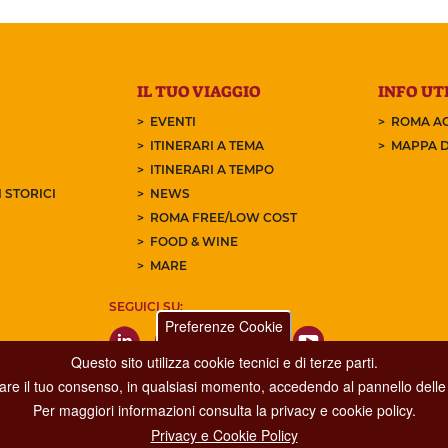
IL TUO VIAGGIO
INFO UTI
EVENTI
ROMA AC
ITINERARI A TEMA
MAPPA D
ITINERARI A TEMPO
 STORICI
NEWS
ROMA FREE/LOW COST
FOOD & WINE
MARE
SEGUICI SU:
Preferenze Cookie
Questo sito utilizza cookie tecnici e di terze parti.
care il tuo consenso, in qualsiasi momento, accedendo al pannello delle 
Per maggiori informazioni consulta la privacy e cookie policy.
Privacy e Cookie Policy