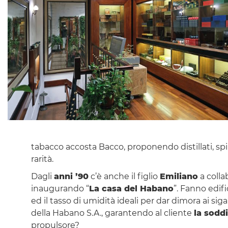
tabacco accosta Bacco, proponendo distillati, spi
rarità.
Dagli
anni ’90
c’è anche il figlio
Emiliano
a colla
inaugurando “
La casa del Habano
”. Fanno edif
ed il tasso di umidità ideali per dar dimora ai si
della Habano S.A., garantendo al cliente
la sodd
propulsore?