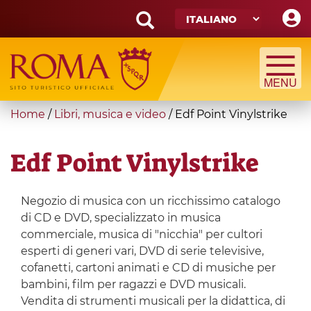
Skip
to
main
Search
content
form
Cerca
You
Home
/
Libri, musica e video
/
Edf Point Vinylstrike
are
here
Edf Point Vinylstrike
Negozio di musica con un ricchissimo catalogo
di CD e DVD, specializzato in musica
commerciale, musica di "nicchia" per cultori
esperti di generi vari, DVD di serie televisive,
cofanetti, cartoni animati e CD di musiche per
bambini, film per ragazzi e DVD musicali.
Vendita di strumenti musicali per la didattica, di