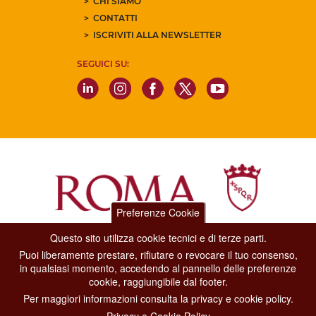
CHI SIAMO
CONTATTI
ISCRIVITI ALLA NEWSLETTER
SEGUICI SU:
Preferenze Cookie
Questo sito utilizza cookie tecnici e di terze parti.
Dipartimento Grandi Eventi, Sport, Turismo e Moda.
Puoi liberamente prestare, rifiutare o revocare il tuo consenso,
Via di San Basilio, 51
in qualsiasi momento, accedendo al pannello delle preferenze
00187 Roma
cookie, raggiungibile dal footer.
Per maggiori informazioni consulta la privacy e cookie policy.
CONTACT CENTER TEL. 06 06 08