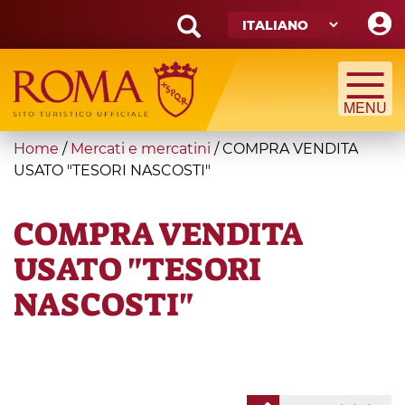
Skip
to
main
Search
content
form
Cerca
You
Home
/
Mercati e mercatini
/
COMPRA VENDITA
are
USATO "TESORI NASCOSTI"
here
COMPRA VENDITA
USATO "TESORI
NASCOSTI"