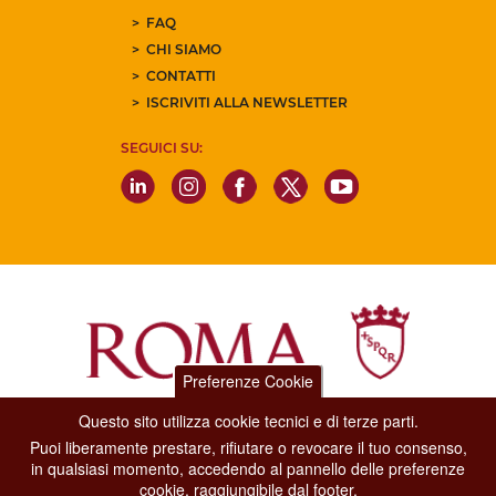
FAQ
CHI SIAMO
CONTATTI
ISCRIVITI ALLA NEWSLETTER
SEGUICI SU:
Preferenze Cookie
Questo sito utilizza cookie tecnici e di terze parti.
Dipartimento Grandi Eventi, Sport, Turismo e Moda.
Puoi liberamente prestare, rifiutare o revocare il tuo consenso,
Via di San Basilio, 51
in qualsiasi momento, accedendo al pannello delle preferenze
00187 Roma
cookie, raggiungibile dal footer.