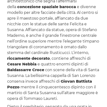
architettonico che segna l’affermarsi
della
concezione spaziale barocca
e divenne
modello per altre facciate della città. Al centro si
apre il maestoso portale, affiancato da due
nicchie con le statue delle sante Felicita e
Susanna. Affiancato da statue, opera di Stefano
Maderno, è anche il grande finestrone centrale
nell’ordine superiore mentre l’elegante timpano
triangolare di coronamento è ornato dallo
stemma del cardinale Rusticucci. L’interno,
riccamente decorato
, contiene affreschi di
Cesare Nebbia
e quattro enormi dipinti di
Baldassarre Croce
con scene della vita di Santa
Susanna. La bellissima cappella di San Lorenzo
conserva invece affreschi di
Giovan Battista
Pozzo
mentre il cinquecentesco dipinto con il
martirio di Santa Susanna sull’altare maggiore è
opera di Tommaso Laureti.
Dietro il presbiterio, separato da una grata in