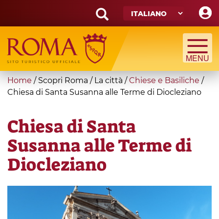
Skip
to
main
Search
content
form
Cerca
You
Home
/
Scopri Roma
/
La città
/
Chiese e Basiliche
/
are
Chiesa di Santa Susanna alle Terme di Diocleziano
here
Chiesa di Santa
Susanna alle Terme di
Diocleziano