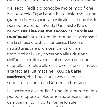
diventato Papa e indicato come zio di Susanna.
Nei secoli l’edificio conobbe molte modifiche.
Nel IX secolo Papa Leone III lo trasformò in una
grande chiesa a pianta basilicale a tre navate; fu
poi riedificato nel 1475 da Papa Sisto IV e di
nuovo
alla fine del XVI secolo
dal
cardinale
Rusticucci
, protettore dell’ordine cistercense a
cui la chiesa era stata concessa. I lavori di
ristrutturazione promossi dal cardinale,
terminati nel 1595, portarono alla riduzione
dell’aula liturgica a una sola navata con due
cappelle laterali, e alla costruzione di una nuova
alta facciata, ultimata nel 1603 da
Carlo
Maderno
, che fino allora aveva lavorato
soprattutto con lo zio Domenico Fontana.
La facciata a due ordini è una delle prime e delle
più belle opere di Maderno: rappresenta un
cambiamento importante nello stile