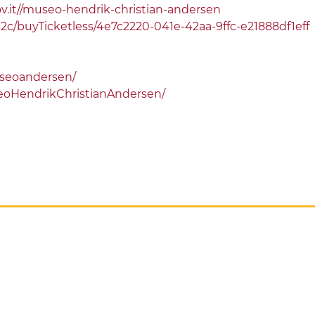
ov.it//museo-hendrik-christian-andersen
t/b2c/buyTicketless/4e7c2220-041e-42aa-9ffc-e21888df1eff
seoandersen/
eoHendrikChristianAndersen/