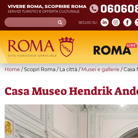
Skip
06060
VIVERE ROMA, SCOPRIRE ROMA
to
SERVIZI TURISTICI E OFFERTA CULTURALE
main
Search
SEGUICI SU:
content
form
Cerca
You
Home
/
Scopri Roma
/
La città
/
Musei e gallerie
/
Casa 
are
here
Casa Museo Hendrik And