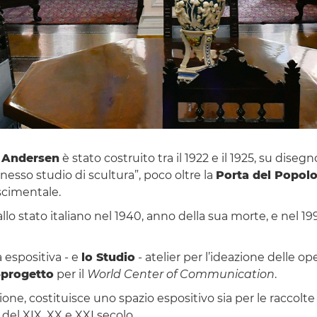
n Andersen
è stato costruito tra il 1922 e il 1925, su dise
nesso studio di scultura”, poco oltre la
Porta del Popol
scimentale.
a allo stato italiano nel 1940, anno della sua morte, e nel 1
 espositiva - e
lo Studio
- atelier per l’ideazione delle o
-progetto
per il
World Center of Communication
.
one, costituisce uno spazio espositivo sia per le raccol
ri del XIX, XX e XXI secolo.