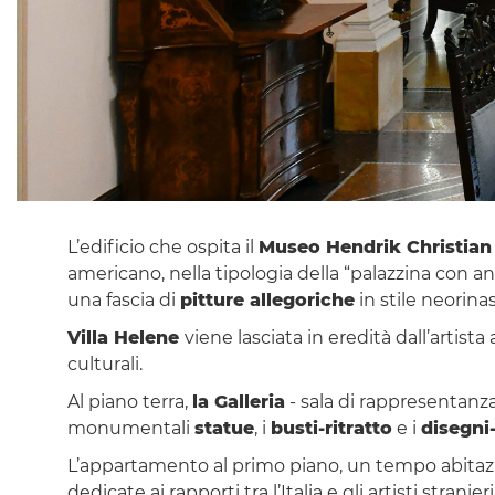
L’edificio che ospita il
Museo Hendrik Christia
americano, nella tipologia della “palazzina con an
una fascia di
pitture allegoriche
in stile neorina
Villa Helene
viene lasciata in eredità dall’artist
culturali.
Al piano terra,
la Galleria
- sala di rappresentanza
monumentali
statue
, i
busti-ritratto
e i
disegni
L’appartamento al primo piano, un tempo abitazi
dedicate ai rapporti tra l’Italia e gli artisti stranie