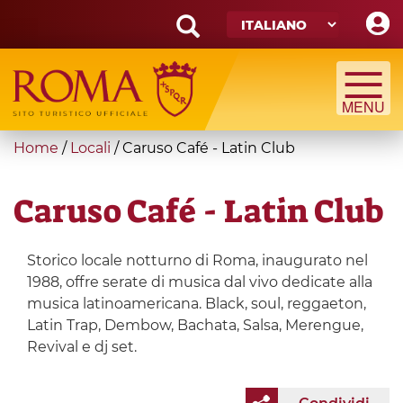
Skip
to
main
Search
content
form
Cerca
You
Home
/
Locali
/
Caruso Café - Latin Club
are
here
Caruso Café - Latin Club
Storico locale notturno di Roma, inaugurato nel
1988, offre serate di musica dal vivo dedicate alla
musica latinoamericana. Black, soul, reggaeton,
Latin Trap, Dembow, Bachata, Salsa, Merengue,
Revival e dj set.