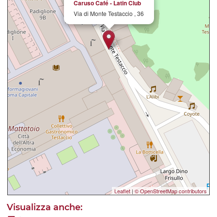
Caruso Café - Latin Club
Via di Monte Testaccio , 36
Leaflet
|
© OpenStreetMap contributors