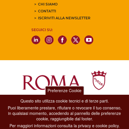
CHI SIAMO
CONTATTI
ISCRIVITI ALLA NEWSLETTER
SEGUICI SU:
Preferenze Cookie
Questo sito utilizza cookie tecnici e di terze parti.
Dipartimento Grandi Eventi, Sport, Turismo e Moda.
Puoi liberamente prestare, rifiutare o revocare il tuo consenso,
Via di San Basilio, 51
in qualsiasi momento, accedendo al pannello delle preferenze
00187 Roma
cookie, raggiungibile dal footer.
Per maggiori informazioni consulta la privacy e cookie policy.