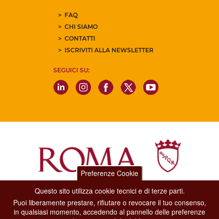
FAQ
CHI SIAMO
CONTATTI
ISCRIVITI ALLA NEWSLETTER
SEGUICI SU:
Preferenze Cookie
Questo sito utilizza cookie tecnici e di terze parti.
Dipartimento Grandi Eventi, Sport, Turismo e Moda.
Puoi liberamente prestare, rifiutare o revocare il tuo consenso,
Via di San Basilio, 51
in qualsiasi momento, accedendo al pannello delle preferenze
00187 Roma