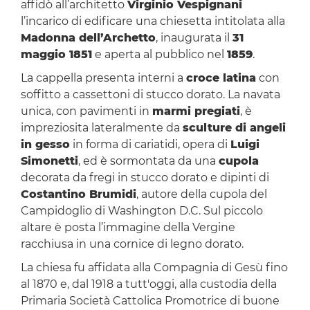
affidò all’architetto
Virginio Vespignani
l’incarico di edificare una chiesetta intitolata alla
Madonna dell’Archetto
, inaugurata il
31
maggio 1851
e aperta al pubblico nel
1859
.
La cappella presenta interni a
croce latina
con
soffitto a cassettoni di stucco dorato. La navata
unica, con pavimenti in
marmi pregiati
, è
impreziosita lateralmente da
sculture di angeli
in gesso
in forma di cariatidi, opera di
Luigi
Simonetti
, ed è sormontata da una
cupola
decorata da fregi in stucco dorato e dipinti di
Costantino Brumidi
, autore della cupola del
Campidoglio di Washington D.C. Sul piccolo
altare è posta l’immagine della Vergine
racchiusa in una cornice di legno dorato.
La chiesa fu affidata alla Compagnia di Gesù fino
al 1870 e, dal 1918 a tutt'oggi, alla custodia della
Primaria Società Cattolica Promotrice di buone