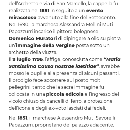
dell’Archetto e via di San Marcello, la cappella fu
realizzata nel
1851
in seguito a un
evento
miracoloso
avvenuto alla fine del Settecento.
Nel 1690, la marchesa Alessandra Mellini Muti
Papazzurri incaricò il pittore bolognese
Domenico Muratori
di dipingere a olio su pietra
un’
immagine della Vergine
posta sotto un
archetto della viuzza.
Il
9 luglio 1796
, l’effige, conosciuta come
“Maria
Santissima Causa nostrae laetitiae“
, avrebbe
mosso le pupille alla presenza di alcuni passanti.
Il prodigio fece accorrere sul posto molti
pellegrini, tanto che la sacra immagine fu
collocata in una
piccola edicola
e l’ingresso del
vicolo chiuso da cancelli di ferro, a protezione
dell’icona e degli ex-voto lasciati dai fedeli.
Nel
1851
, il marchese Alessandro Muti Savorelli
Papazzurri, proprietario del palazzo adiacente,