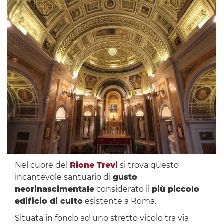
Nel cuore del
Rione Trevi
si trova questo
incantevole santuario di
gusto
neorinascimentale
considerato il
più piccolo
edificio di culto
esistente a Roma.
Situata in fondo ad uno stretto vicolo tra via