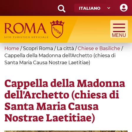
Skip
to
main
Search
content
form
Cerca
You
Home
/
Scopri Roma
/
La città
/
Chiese e Basiliche
/
are
Cappella della Madonna dell'Archetto (chiesa di
Santa Maria Causa Nostrae Laetitiae)
here
Cappella della Madonna
dell'Archetto (chiesa di
Santa Maria Causa
Nostrae Laetitiae)